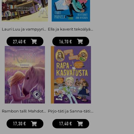
Lauri Luu ja vampyyrikreivi
Ella ja kaverit tekoälyä terävämpinä
27,40 €
16,70 €
Rambon talli: Mahdoton unelma
Pirjo-täti ja Sanna-täti: Rapakasvatusta
17,30 €
17,40 €