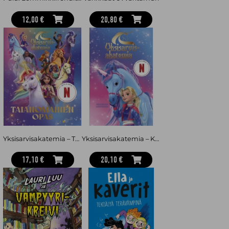
12,00 €
20,80 €
Yksisarvisakatemia – Taianomainen opas
Yksisarvisakatemia – Keijukuun loisteessa
17,10 €
20,10 €