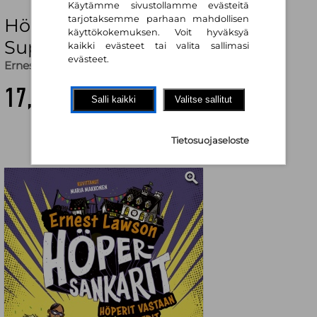
Käytämme sivustollamme evästeitä
tarjotaksemme parhaan mahdollisen
Höpersankarit: Höperit vastaan
käyttökokemuksen. Voit hyväksyä
Superit
kaikki evästeet tai valita sallimasi
evästeet.
Ernest Lawson
,
Maria Makkonen (kuv.)
17,00 €
Salli kaikki
Valitse sallitut
Tietosuojaseloste