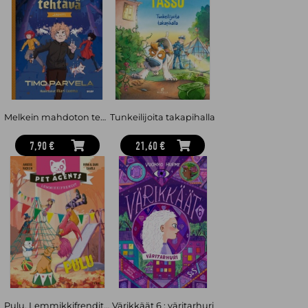
Näyttelijä ja juontaja Ernest Lawson tunnetaan
Tanssii tähtien
kanssa
-kisan voittajana ja ohjelman nykyisenä juontajana.
Lawson on siviiliammatiltaan luokanopettaja.
Melkein mahdoton tehtävä - Jahti
Tunkeilijoita takapihalla
7,90 €
21,60 €
Pulu. Lemmikkifrendit 6
Värikkäät 6 : väritarhuri