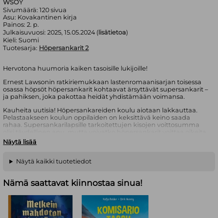
WSOY
Sivumäärä:
120
sivua
Asu:
Kovakantinen kirja
Painos:
2. p.
Julkaisuvuosi:
2025, 15.05.2024 (
lisätietoa
)
Kieli:
Suomi
Tuotesarja:
Höpersankarit 2
Hervotona huumoria kaiken tasoisille lukijoille!
Ernest Lawsonin ratkiriemukkaan lastenromaanisarjan toisessa
osassa höpsöt höpersankarit kohtaavat ärsyttävät supersankarit –
ja pahiksen, joka pakottaa heidät yhdistämään voimansa.
Kauheita uutisia! Höpersankareiden koulu aiotaan lakkauttaa.
Pelastaakseen koulun oppilaiden on keksittävä keino saada
rahaa. Supersankarilapsille tarkoitettujen kisojen voittosumma
olisi täydellinen apu, mutta voivatko höpersankarit voittaa oikeita
supersankareita voimillaan, jotka ovat enemmänkin pöhköjä
Näytä lisää
kuin hyödyllisiä? Entä kuinka käy, kun kisojen suojelijana toimiva
presidentti Auli Niinistö kaapataan? Haasteen edessä erilaisten
sankareiden olisi nimittäin pystyttävä hautaamaan sotakirves ja
Näytä kaikki tuotetiedot
yhdistämään voimansa.
Nämä saattavat kiinnostaa sinua!
Höpersankarit-sarja tarjoilee seikkailua, hulvatonta
koululaishuumoria ja supersankarivitsejä! Ala-asteen opettajana
toiminut Ernest Lawson tietää, millä konsteilla lapset saadaan
nauramaan, ja Maria Makkosen sarjakuvaa hyödyntävät kuvat
tukevat mainiosti lukemista.