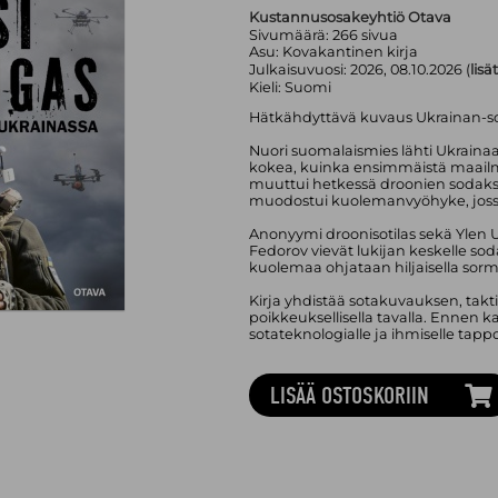
Kustannusosakeyhtiö Otava
Sivumäärä:
266
sivua
Asu:
Kovakantinen kirja
Julkaisuvuosi:
2026, 08.10.2026 (
lisä
Kieli:
Suomi
Hätkähdyttävä kuvaus Ukrainan-s
Nuori suomalaismies lähti Ukrainaa
kokea, kuinka ensimmäistä maail
muuttui hetkessä droonien sodaksi. 
muodostui kuolemanvyöhyke, jossa 
Anonyymi droonisotilas sekä Ylen 
Fedorov vievät lukijan keskelle so
kuolemaa ohjataan hiljaisella sorm
Kirja yhdistää sotakuvauksen, takti
poikkeuksellisella tavalla. Ennen k
sotateknologialle ja ihmiselle tap
LISÄÄ OSTOSKORIIN