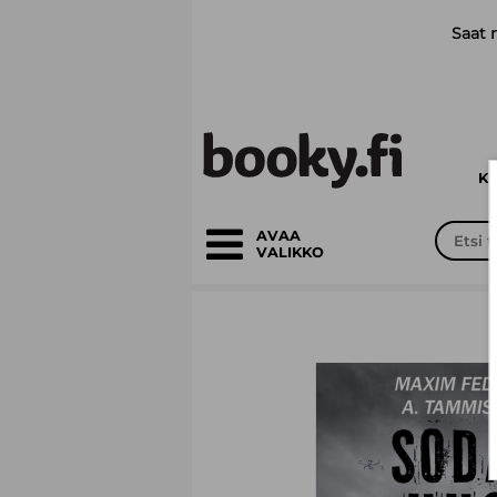
Siirry pääsisältöön
Saat 
K
AVAA
VALIKKO