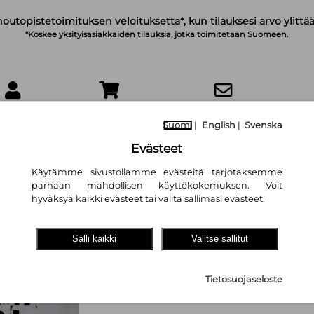
noutopistetoimituksen veloituksetta*, kun tilauksesi arvo ylittää
*Koskee yksityisasiakkaiden tilauksia, jotka toimitetaan Suomeen.
IRJAUDU
OSTOSKORI
TILAA UUTISKIRJE
Suomi
|
English
|
Svenska
Evästeet
Käytämme sivustollamme evästeitä tarjotaksemme
parhaan mahdollisen käyttökokemuksen. Voit
hyväksyä kaikki evästeet tai valita sallimasi evästeet.
Sodan uusi kunin
Droonilentäjänä 
Salli kaikki
Valitse sallitut
Maxim Fedorov
,
A. Tammisaa
31,20 €
Tietosuojaseloste