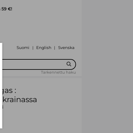
 59 €!
Suomi
English
Svenska
|
|
Tarkennettu haku
gas :
Ukrainassa
ri