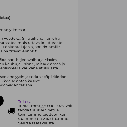
tietoa
)
odan ytimestä.
n vuodeksi. Sinä aikana hän ehti
mansotaa muistuttava kulutussota
Lähitaistelujen sijaan rintamille
partioivat lennokit.
Ukrainan-kirjeenvaihtaja Maxim
dan kauhuja – sinne, missä elämää ja
enliikkeellä kaukana etulinjasta.
sen analyysin ja sodan sisäpiiritiedon
aikkea se antaa kasvot
pokoneiden takana.
Tulossa!
Tuote ilmestyy 08.10.2026. Voit
tehdä tilauksen heti ja
toimitamme tuotteen kun
saamme sen varastoomme.
Seuraa saatavuutta
.