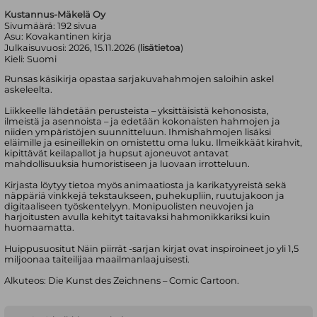
Kustannus-Mäkelä Oy
Sivumäärä:
192
sivua
Asu:
Kovakantinen kirja
Julkaisuvuosi:
2026, 15.11.2026 (
lisätietoa
)
Kieli:
Suomi
Runsas käsikirja opastaa sarjakuvahahmojen saloihin askel
askeleelta.
Liikkeelle lähdetään perusteista – yksittäisistä kehonosista,
ilmeistä ja asennoista – ja edetään kokonaisten hahmojen ja
niiden ympäristöjen suunnitteluun. Ihmishahmojen lisäksi
eläimille ja esineillekin on omistettu oma luku. Ilmeikkäät kirahvit,
kipittävät keilapallot ja hupsut ajoneuvot antavat
mahdollisuuksia humoristiseen ja luovaan irrotteluun.
Kirjasta löytyy tietoa myös animaatiosta ja karikatyyreistä sekä
näppäriä vinkkejä tekstaukseen, puhekupliin, ruutujakoon ja
digitaaliseen työskentelyyn. Monipuolisten neuvojen ja
harjoitusten avulla kehityt taitavaksi hahmonikkariksi kuin
huomaamatta.
Huippusuositut Näin piirrät -sarjan kirjat ovat inspiroineet jo yli 1,5
miljoonaa taiteilijaa maailmanlaajuisesti.
Alkuteos: Die Kunst des Zeichnens – Comic Cartoon.