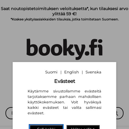
Siirry pääsisältöön
Saat noutopistetoimituksen veloituksetta*, kun tilauksesi arvo
ylittää 59 €!
*Koskee yksityisasiakkaiden tilauksia, jotka toimitetaan Suomeen.
Suomi
English
Svenska
|
|
Suomi
English
Svenska
|
|
Evästeet
Käytämme sivustollamme evästeitä
tarjotaksemme parhaan mahdollisen
käyttökokemuksen. Voit hyväksyä
kaikki evästeet tai valita sallimasi
evästeet.