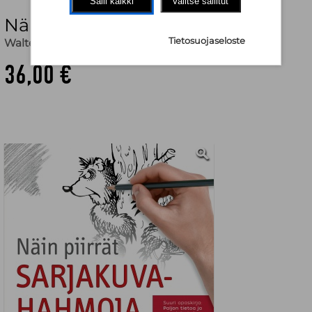
Salli kaikki
Valitse sallitut
Näin piirrät sarjakuvahahmoja
Tietosuojaseloste
Walter T Foster (toim.)
,
Mirka Ulanto (käänt.)
36,00 €