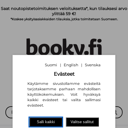
Siirry pääsisältöön
Saat noutopistetoimituksen veloituksetta*, kun tilauksesi arvo
ylittää 59 €!
*Koskee yksityisasiakkaiden tilauksia, jotka toimitetaan Suomeen.
Suomi
English
Svenska
|
|
Suomi
English
Svenska
|
|
Evästeet
Käytämme sivustollamme evästeitä
tarjotaksemme parhaan mahdollisen
käyttökokemuksen. Voit hyväksyä
kaikki evästeet tai valita sallimasi
evästeet.
Salli kaikki
Valitse sallitut