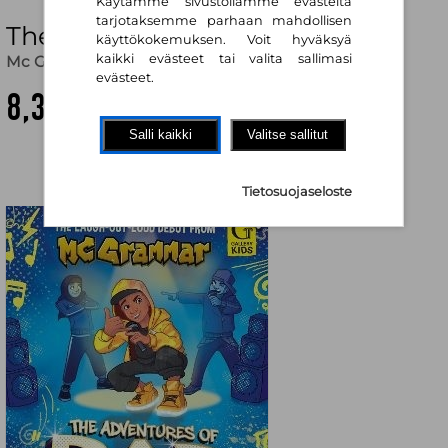
Käytämme sivustollamme evästeitä
tarjotaksemme parhaan mahdollisen
The Adventures of Rap Kid
käyttökokemuksen. Voit hyväksyä
kaikki evästeet tai valita sallimasi
Mc Grammar
evästeet.
8,30 €
Salli kaikki
Valitse sallitut
Tietosuojaseloste