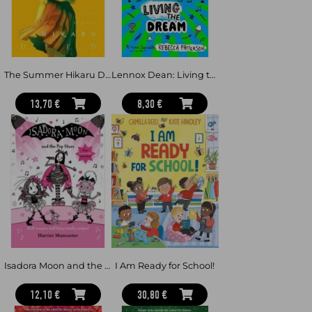
The Adventures of Rap Kid celebrates the power of words and
friendship.
Perfect for fans of Diary of a Wimpy Kid, Tom Gates and Loki.
From the viral book-rapping sensation and star of SkyKids
Wonder Raps and Rap Tales.
The Summer Hikaru Died, Vol. 3
Lennox Dean: Living the Dream
13,70 €
8,30 €
Isadora Moon and the Pop Stars
I Am Ready for School!
12,10 €
30,80 €