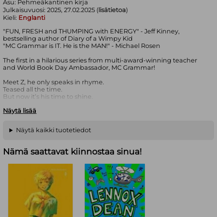
Asu:
Pehmeäkantinen kirja
Julkaisuvuosi:
2025, 27.02.2025 (
lisätietoa
)
Kieli:
Englanti
"FUN, FRESH and THUMPING with ENERGY" - Jeff Kinney,
bestselling author of Diary of a Wimpy Kid
"MC Grammar is IT. He is the MAN!" - Michael Rosen
The first in a hilarious series from multi-award-winning teacher
and World Book Day Ambassador, MC Grammar!
Meet Z, he only speaks in rhyme.
Teased all the time.
But now it’s his time to shine.
Näytä lisää
Z stands for ZERO: being the amount of words that Z speaks at
school. Why? Because every time he talks, it rhymes. Every.
Näytä kaikki tuotetiedot
Single. Time.
But, things are about to change. The Royal Rap Rumble is
Nämä saattavat kiinnostaa sinua!
coming to town in search of the next rhyming rap legend. With
the help of his super-cool English teacher, Mr G, his best friend,
SFX,
and the ultimate hip-hop makeover, RAP KID is born.
But can he become the G.O.A.T and take home the golden mic?
Bring on the vibes!