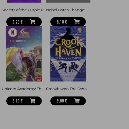
Secrets of the Purple Pearl
Isobel Hates Change: A joyful picture book about embracing the unexpected
8,20 €
8,10 €
Unicorn Academy: The Hidden Temple and other stories - with 3 short illustrated stories for fans of the Netflix show
Crookhaven The School for Thieves - Book 1: Now a BBC Television series!
8,10 €
9,80 €