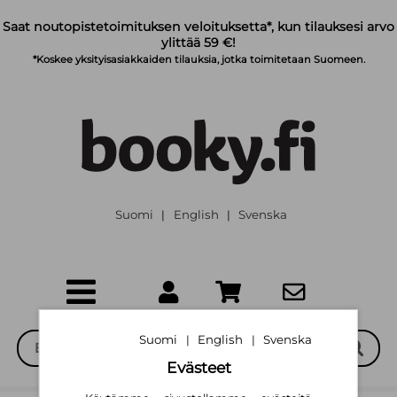
Siirry pääsisältöön
Saat noutopistetoimituksen veloituksetta*, kun tilauksesi arvo
ylittää 59 €!
*Koskee yksityisasiakkaiden tilauksia, jotka toimitetaan Suomeen.
Suomi
English
Svenska
|
|
Suomi
English
Svenska
|
|
Evästeet