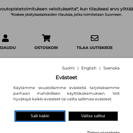
noutopistetoimituksen veloituksetta*, kun tilauksesi arvo ylittää
*Koskee yksityisasiakkaiden tilauksia, jotka toimitetaan Suomeen.
IRJAUDU
OSTOSKORI
TILAA UUTISKIRJE
Suomi
English
Svenska
|
|
Evästeet
Käytämme sivustollamme evästeitä tarjotaksemme
Tikusta asiaa : S
parhaan mahdollisen käyttökokemuksen. Voit
Kaisa Häkkinen
hyväksyä kaikki evästeet tai valita sallimasi evästeet.
21,70 €
Salli kaikki
Valitse sallitut
Kustannusosakeyhtiö Teos
Tietosuojaseloste