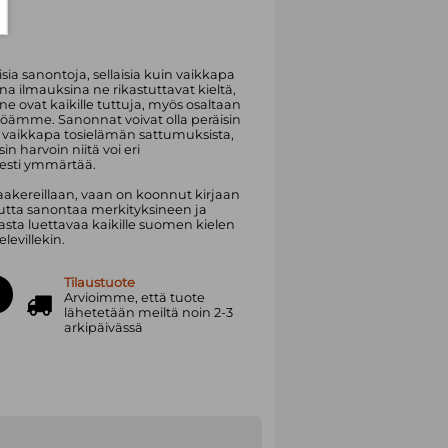
isia sanontoja, sellaisia kuin vaikkapa
i­sina ilmauksina ne rikastuttavat kieltä,
ne ovat kaikille tuttuja, myös osaltaan
söämme. Sanonnat voivat olla peräisin
i vaikkapa tosielämän sattumuksista,
in harvoin niitä voi eri
sesti ymmärtää.
laakereillaan, vaan on koonnut kirjaan
unutta sanontaa merkityksineen ja
asta luettavaa kaikille suomen kielen
elevillekin.
Tilaustuote
Arvioimme, että tuote
lähetetään meiltä noin 2-3
arkipäivässä