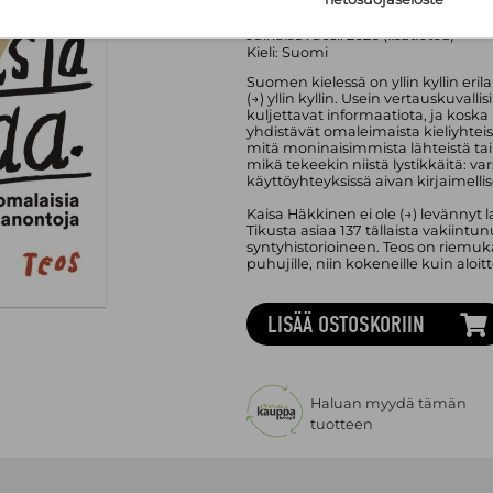
Sivumäärä:
176
sivua
Asu:
Kovakantinen kirja
Julkaisuvuosi:
2026 (
lisätietoa
)
Kieli:
Suomi
Suomen kielessä on yllin kyllin erila
(→) yllin kyllin. Usein vertauskuval­l
kuljettavat informaatiota, ja koska 
yhdistävät omaleimaista kieliyhtei
mitä moninaisimmista lähteistä ta
mikä tekeekin niistä lystikkäitä: vars
käyttöyhteyksissä aivan kirjaimelli
Kaisa Häkkinen ei ole (→) levännyt 
Tikusta asiaa 137 tällaista vakiint
syntyhistorioineen. Teos on riemuk
puhujille, niin kokeneille kuin aloitt
LISÄÄ OSTOSKORIIN
Haluan myydä tämän
tuotteen