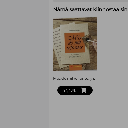
Nämä saattavat kiinnostaa sin
Mas de mil refranes, yli tuhat sananlaskua
34,40 €