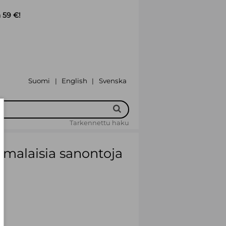
 59 €!
Suomi
English
Svenska
|
|
Tarkennettu haku
uomalaisia sanontoja