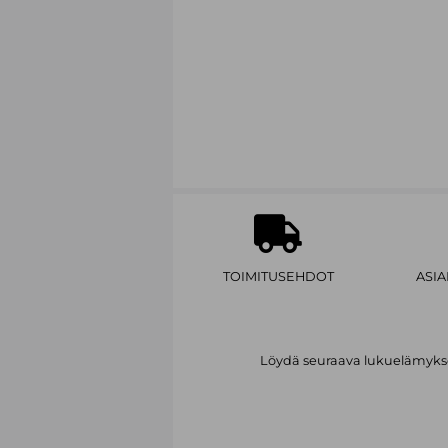
TOIMITUSEHDOT
ASI
Löydä seuraava lukuelämykses