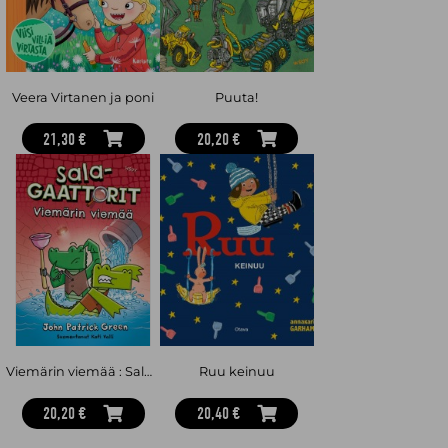
Veera Virtanen ja poni
Puuta!
21,30 €
20,20 €
Viemärin viemää : Salagaattorit 2
Ruu keinuu
20,20 €
20,40 €