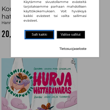
Käytämme sivustollamme evästeitä
tarjotaksemme parhaan mahdollisen
Komisario Korvapuusti: Hurja
käyttökokemuksen. Voit hyväksyä
hattaravaras
kaikki evästeet tai valita sallimasi
evästeet.
Hanna-Mari Engblom
,
Anni-Julia Tuomisto (kuv.)
20,90 €
Salli kaikki
Valitse sallitut
Tietosuojaseloste