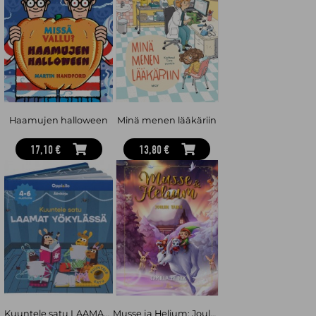
varttunut copywriter ja lastenkirjailija, jota inspiroivat seikkailu ja
oivalluksen ilo. Anni-Julia Tuomisto on luova suunnittelija ja
kuvittaja, jota on lapsesta asti kiinnostanut hahmojen
suunnitteleminen.
Haamujen halloween
Minä menen lääkäriin
17,10 €
13,80 €
Kuuntele satu LAAMAT YÖKYLÄSSÄ -äänikirja 4-6 v
Musse ja Helium: Joulun taika