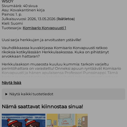
WSOY
Sivumäärä:
40
sivua
Asu:
Kovakantinen kirja
Painos:
1. p.
Julkaisuvuosi:
2026, 13.05.2026 (
lisätietoa
)
Kieli:
Suomi
Tuotesarja:
Komisario Korvapuusti 1
Uusi sarja herkkujen ja arvoitusten ystäville!
Vauhdikkaassa kuvakirjassa Komisario Korvapuusti ratkoo
rikoksia kotikylässään Herkkulaaksossa. Kuka on pihistänyt
arvokkaan hattaran?
Herkkulaakson museosta kuuluu kummia: tarkoin varjeltu
perintöhattara on varastettu! Onneksi apuun ryntäävät Komisario
Korvapuusti ja hänen apulaisensa Professori Punssinappi. Tämä
herkut ja rosvot tunteva kaksikko löytää takuuvarmasti varkaan
jäljille, varsinkin kun heillä on apunaan älyauto nimeltä Nero.
Näytä lisää
Miten rikokseen liittyvät hurjat merirosvot tai Herkkulaaksossa
konsertoiva makeileva artisti? Kuka hattaran oikein on vohkinut?
Näytä kaikki tuotetiedot
Komisario Korvapuusti on kuvakirjasarja herkuista ja sopivan
jännistä seikkailuista pitäville lapsille. Hauskaa tarinaa elävöittää
Nämä saattavat kiinnostaa sinua!
yksityiskohtia täynnä oleva kuvitus. Kirjoittaja Hanna-Mari
Engblom ja kuvittaja Anni-Julia Tuomisto kohtasivat toisensa
WSOY:n järjestämällä kuvakirjakurssilla, jossa sarjan mainiot
hahmot alun perin syntyivät.
Hanna-Mari Engblom on Mauri Kunnaksen kirjojen ääressä