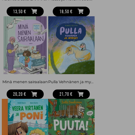
13,50 €
18,50 €
Minä menen sairaalaan
Pulla Vehnänen ja myrsky
20,20 €
21,70 €