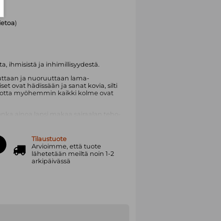
tietoa
)
 ihmisistä ja inhimillisyydestä.
uttaan ja nuoruuttaan lama-
et ovat hädissään ja sanat kovia, silti
otta myöhemmin kaikki kolme ovat
onka ainoa lapsi makaa sairaalan teho-
ärissä olosuhteissa. Mitä on
Tilaustuote
lämä on ihan hyvää, mutta silti on koko
Arvioimme, että tuote
lähetetään meiltä noin 1-2
arkipäivässä
ista milloin viimeksi oli lomalla. Ja on
johon hänen jalkansa ei
inen romaani tarkastelee 1990-luvun
on kautta. Vaivihkaa irralliset elämät
rtaan solmulle sidotut langat. 1990-
, eivätkä kaikki kaadetut ole