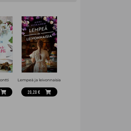
teatteriohjaaja, kirjailija ja
hänen neljäs romaaninsa.
ontti
Lempeä ja leivonnaisia
20,20 €