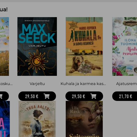
vieläkään päässeet jaloilleen.
ua!
Hanna Ryti (s. 1977) on suomalainen 
näytelmäkirjailija.
Kaatuminen
on 
Umpikujia ja ukkoskuuroja
Varjeltu
Kuhala ja karmea kasarikesä
Ajatusrem
29,50 €
29,50 €
21,70 €