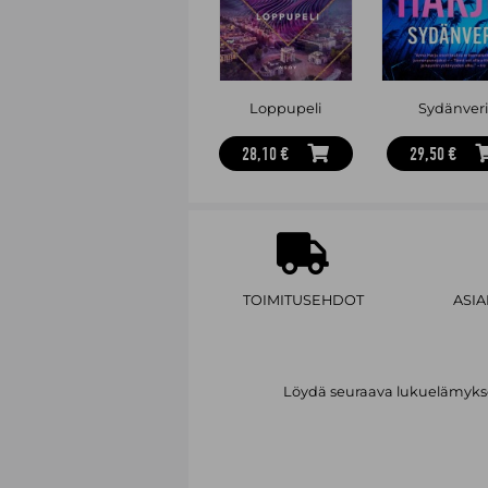
Loppupeli
Sydänveri
28,10 €
29,50 €
TOIMITUSEHDOT
ASI
Löydä seuraava lukuelämykses