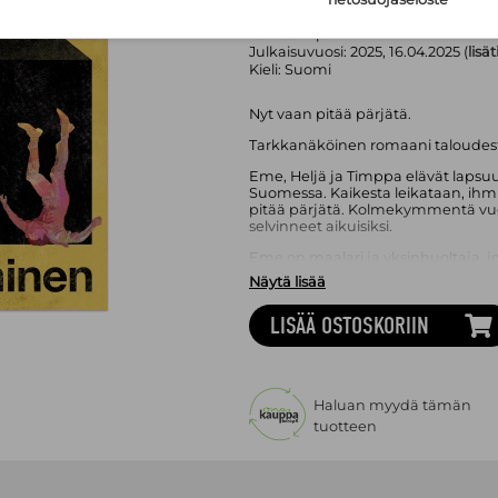
Sivumäärä:
362
sivua
Asu:
Kovakantinen kirja
Painos:
1. p.
Julkaisuvuosi:
2025, 16.04.2025 (
lisä
Kieli:
Suomi
Nyt vaan pitää pärjätä.
Tarkkanäköinen romaani taloudesta,
Eme, Heljä ja Timppa elävät lapsu
Suomessa. Kaikesta leikataan, ihmis
pitää pärjätä. Kolmekymmentä vu
selvinneet aikuisiksi.
Eme on maalari ja yksinhuoltaja, j
osastolla kaaduttuaan ostarilla häm
Näytä lisää
tapahtunut?
LISÄÄ OSTOSKORIIN
Timppa on it-asiantuntija, jonka e
ajan hankala olla.
Heljä on psykoterapeutti, joka ei mu
muutakin; kuin elämä olisi kenkä, 
yksinkertaisesti mahdu.
Haluan myydä tämän
tuotteen
Hanna Rytin piinaavan tarkkanäkö
jättämiä jälkiä kolmen henkilöhahm
kietoutuvat yhteen kuin moneen ke
luvun lama kaatoi Suomen talouden