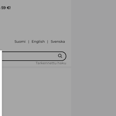
 59 €!
Suomi
English
Svenska
|
|
Tarkennettu haku