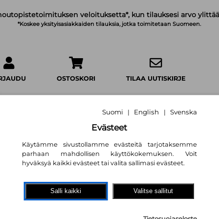
noutopistetoimituksen veloituksetta*, kun tilauksesi arvo ylittää
*Koskee yksityisasiakkaiden tilauksia, jotka toimitetaan Suomeen.
IRJAUDU
OSTOSKORI
TILAA UUTISKIRJE
Suomi
English
Svenska
|
|
Evästeet
Käytämme sivustollamme evästeitä tarjotaksemme
Kaatuminen
parhaan mahdollisen käyttökokemuksen. Voit
Hanna Ryti
hyväksyä kaikki evästeet tai valita sallimasi evästeet.
16,60 €
Salli kaikki
Valitse sallitut
WSOY
Tietosuojaseloste