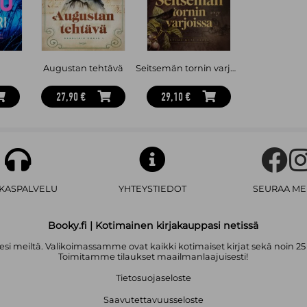
Augustan tehtävä
Seitsemän tornin varjoissa
27,90 €
29,10 €
AKASPALVELU
YHTEYSTIEDOT
SEURAA ME
Booky.fi | Kotimainen kirjakauppasi netissä
i meiltä. Valikoimassamme ovat kaikki kotimaiset kirjat sekä noin 25
Toimitamme tilaukset maailmanlaajuisesti!
Tietosuojaseloste
Saavutettavuusseloste