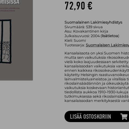
72,90 €
Suomalainen Lakimiesyhdistys
Sivumäärä:
539
sivua
Asu:
Kovakantinen kirja
Julkaisuvuosi:
2004 (
lisätietoa
)
Kieli:
Suomi
Tuotesarja:
Suomalaisen Lakimiesyh
Kansalaissota on yksi Suomen histo
mutta sen vaikutuksia rikosoikeude
vielä koko laajuudessaan selvitetty.
kansalaissodan vaikutuksia vankil
ennen kaikkea rikosoikeudenkäyttö
käytetty Helsingin raastuvanoikeud
lainvalmisteluaineistoa ja virallisia 
rikoslainsäädännön ja oikeuskäyt
vaikutuksia koskevaan historiant
tiedollista aukkoa 1910–1930-luku
tutkimuksessa sekä rikoslainsääd
kansalaissodan merkityksestä vanki
LISÄÄ OSTOSKORIIN