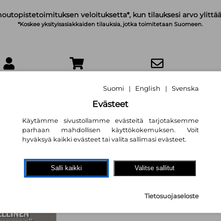
noutopistetoimituksen veloituksetta*, kun tilauksesi arvo ylittää
*Koskee yksityisasiakkaiden tilauksia, jotka toimitetaan Suomeen.
IRJAUDU
OSTOSKORI
TILAA UUTISKIRJE
Suomi
English
Svenska
|
|
Evästeet
Käytämme sivustollamme evästeitä tarjotaksemme
parhaan mahdollisen käyttökokemuksen. Voit
hyväksyä kaikki evästeet tai valita sallimasi evästeet.
Rikosoikeudelline
kriisissä : Tutkim
Salli kaikki
Valitse sallitut
1930-luvun alun k
vankilukuun, riko
Tietosuojaseloste
Ilari Hannula