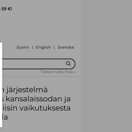
 59 €!
Suomi
English
Svenska
|
|
Tarkennettu haku
n järjestelmä
us kansalaissodan ja
riisin vaikutuksesta
sla