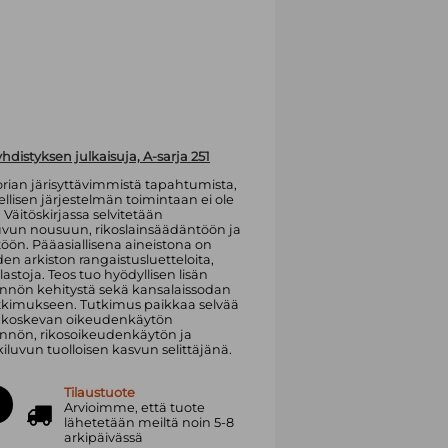
distyksen julkaisuja, A-sarja 251
rian järisyttävimmistä tapahtumista,
llisen järjestelmän toimintaan ei ole
 Väitöskirjassa selvitetään
uvun nousuun, rikoslainsäädäntöön ja
ön. Pääasiallisena aineistona on
en arkiston rangaistusluetteloita,
tilastoja. Teos tuo hyödyllisen lisän
ännön kehitystä sekä kansalaissodan
utkimukseen. Tutkimus paikkaa selvää
ja koskevan oikeudenkäytön
ännön, rikosoikeudenkäytön ja
luvun tuolloisen kasvun selittäjänä.
Tilaustuote
Arvioimme, että tuote
lähetetään meiltä noin 5-8
arkipäivässä