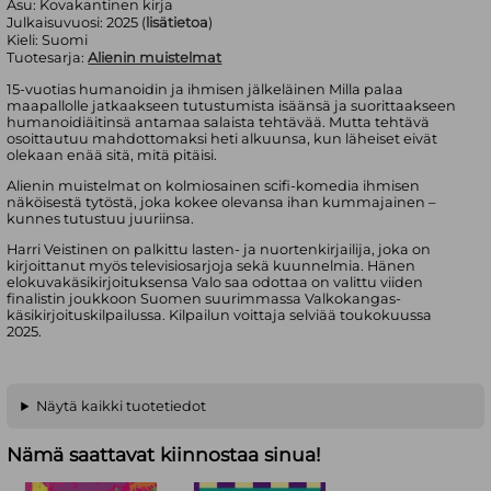
Asu:
Kovakantinen kirja
Julkaisuvuosi:
2025 (
lisätietoa
)
Kieli:
Suomi
Tuotesarja:
Alienin muistelmat
15-vuotias humanoidin ja ihmisen jälkeläinen Milla palaa
maapallolle jatkaakseen tutustumista isäänsä ja suorittaakseen
humanoidiäitinsä antamaa salaista tehtävää. Mutta tehtävä
osoittautuu mahdottomaksi heti alkuunsa, kun läheiset eivät
olekaan enää sitä, mitä pitäisi.
Alienin muistelmat on kolmiosainen scifi-komedia ihmisen
näköisestä tytöstä, joka kokee olevansa ihan kummajainen –
kunnes tutustuu juuriinsa.
Harri Veistinen on palkittu lasten- ja nuortenkirjailija, joka on
kirjoittanut myös televisiosarjoja sekä kuunnelmia. Hänen
elokuvakäsikirjoituksensa Valo saa odottaa on valittu viiden
finalistin joukkoon Suomen suurimmassa Valkokangas-
käsikirjoituskilpailussa. Kilpailun voittaja selviää toukokuussa
2025.
Näytä kaikki tuotetiedot
Nämä saattavat kiinnostaa sinua!