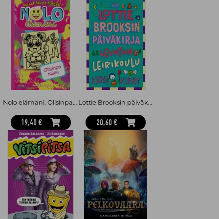
Nolo elämäni: Olisinpa Nikki
Lottie Brooksin päiväkirja: Levoton leirikoulu
19,40 €
20,60 €