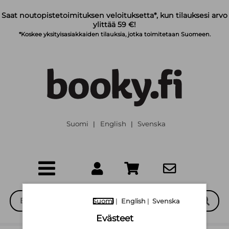
Siirry pääsisältöön
Saat noutopistetoimituksen veloituksetta*, kun tilauksesi arvo
ylittää 59 €!
*Koskee yksityisasiakkaiden tilauksia, jotka toimitetaan Suomeen.
Suomi
English
Svenska
|
|
Suomi
|
English
|
Svenska
Evästeet