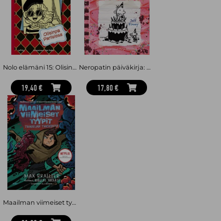
Nolo elämäni 15: Olisinpa Pariisissa
Neropatin päiväkirja: Kaaoskemut : Neropatin päiväkirja 20
19,40 €
17,80 €
Maailman viimeiset tyypit: Tuhoojan tukikohta