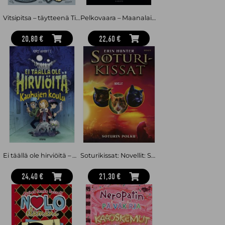
Vitsipitsa – täytteenä Tixtuu ja Aivi
Pelkovaara – Maanalainen tehtävä
20,80 €
22,60 €
Ei täällä ole hirviöitä – Kauhujen koulu
Soturikissat: Novellit: Soturin polku
24,40 €
21,30 €