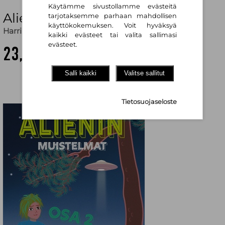
Käytämme sivustollamme evästeitä
Alienin muistelmat – osa 2
tarjotaksemme parhaan mahdollisen
käyttökokemuksen. Voit hyväksyä
Harri Veistinen
kaikki evästeet tai valita sallimasi
evästeet.
23,90 €
Salli kaikki
Valitse sallitut
Tietosuojaseloste