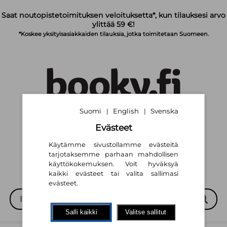
Siirry pääsisältöön
Saat noutopistetoimituksen veloituksetta*, kun tilauksesi arvo
ylittää 59 €!
*Koskee yksityisasiakkaiden tilauksia, jotka toimitetaan Suomeen.
Suomi
English
Svenska
|
|
Suomi
English
Svenska
|
|
Evästeet
Käytämme sivustollamme evästeitä
tarjotaksemme parhaan mahdollisen
käyttökokemuksen. Voit hyväksyä
kaikki evästeet tai valita sallimasi
evästeet.
Salli kaikki
Valitse sallitut