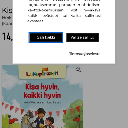
tarjotaksemme parhaan mahdollisen
Kisa hyvin, kaikki hyvin
käyttökokemuksen. Voit hyväksyä
kaikki evästeet tai valita sallimasi
Heike Wiechmann
,
Jutta Berend (kuv.)
,
Veera Kaski
evästeet.
(käänt.)
14,80 €
Salli kaikki
Valitse sallitut
Tietosuojaseloste