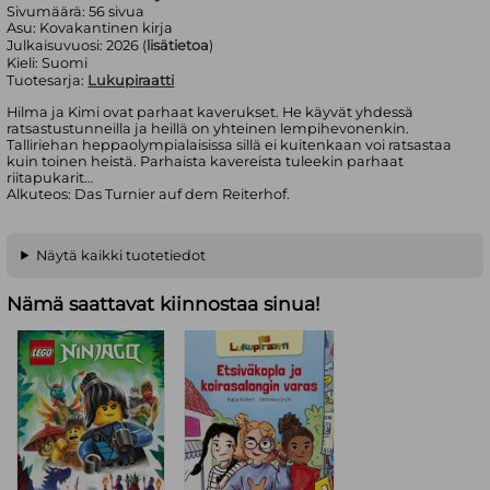
Sivumäärä:
56
sivua
Asu:
Kovakantinen kirja
Julkaisuvuosi:
2026 (
lisätietoa
)
Kieli:
Suomi
Tuotesarja:
Lukupiraatti
Hilma ja Kimi ovat parhaat kaverukset. He käyvät yhdessä
ratsastustunneilla ja heillä on yhteinen lempihevonenkin.
Talliriehan heppaolympialaisissa sillä ei kuitenkaan voi ratsastaa
kuin toinen heistä. Parhaista kavereista tuleekin parhaat
riitapukarit…
Alkuteos: Das Turnier auf dem Reiterhof.
Näytä kaikki tuotetiedot
Nämä saattavat kiinnostaa sinua!