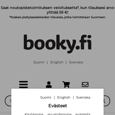
Siirry pääsisältöön
Saat noutopistetoimituksen veloituksetta*, kun tilauksesi arvo
ylittää 59 €!
*Koskee yksityisasiakkaiden tilauksia, jotka toimitetaan Suomeen.
Suomi
English
Svenska
|
|
Suomi
English
Svenska
|
|
Evästeet
Käytämme sivustollamme evästeitä