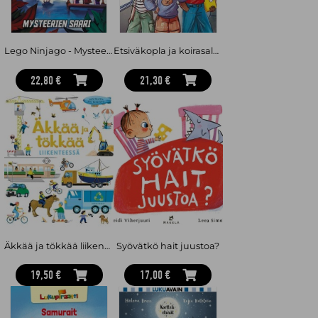
Lego Ninjago - Mysteerien saari
Etsiväkopla ja koirasalongin varas
22,80 €
21,30 €
Äkkää ja tökkää liikenteessä
Syövätkö hait juustoa?
19,50 €
17,00 €