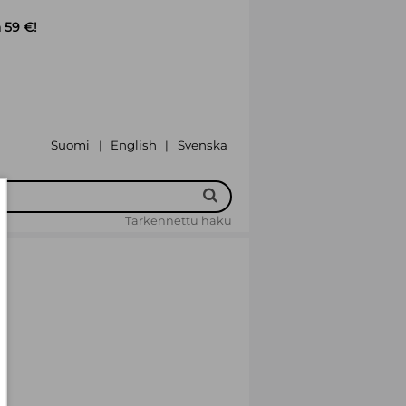
 59 €!
Suomi
English
Svenska
|
|
Tarkennettu haku