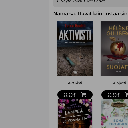
Näytä kaikki tuotetiedot
Nämä saattavat kiinnostaa sin
Aktivisti
Suojatti
27,20 €
28,50 €