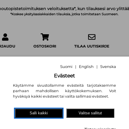
noutopistetoimituksen veloituksetta*, kun tilauksesi arvo ylittää
*Koskee yksityisasiakkaiden tilauksia, jotka toimitetaan Suomeen.
IRJAUDU
OSTOSKORI
TILAA UUTISKIRJE
Suomi
English
Svenska
|
|
Evästeet
Horros
Käytämme sivustollamme evästeitä tarjotaksemme
parhaan mahdollisen käyttökokemuksen. Voit
Helena Immonen
hyväksyä kaikki evästeet tai valita sallimasi evästeet.
29,30 €
Salli kaikki
Valitse sallitut
Docendo