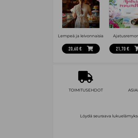
Lempeä ja leivonnaisia
Ajatusremon
20,60 €
21,70 €
TOIMITUSEHDOT
ASI
Löydä seuraava lukuelämykses