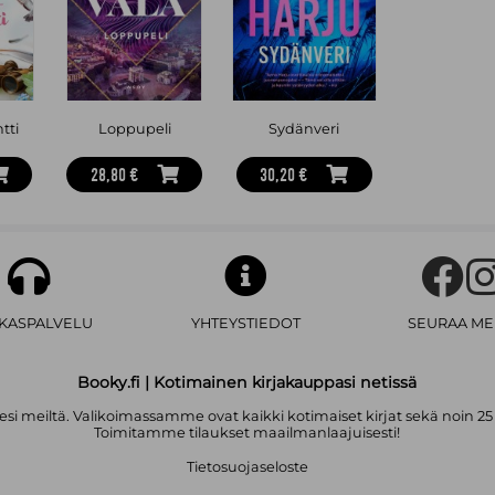
tti
Loppupeli
Sydänveri
28,80 €
30,20 €
AKASPALVELU
YHTEYSTIEDOT
SEURAA ME
Booky.fi | Kotimainen kirjakauppasi netissä
i meiltä. Valikoimassamme ovat kaikki kotimaiset kirjat sekä noin 25
Toimitamme tilaukset maailmanlaajuisesti!
Tietosuojaseloste