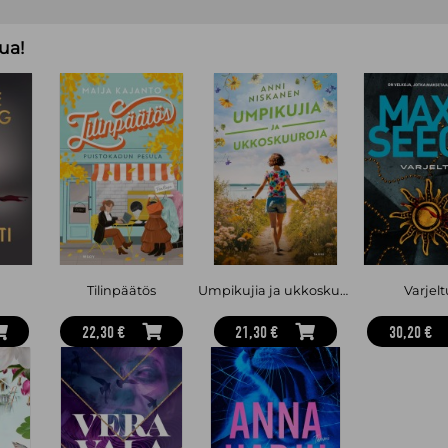
Helena Immonen
(s. 1986) on turv
journalismin ja viestinnän ammattila
ua!
Hänen Operaatio Kettu ­-sarjansa on
arvostelumenestys. Hän kirjoittaa m
nuortenkirjoja.
Tilinpäätös
Umpikujia ja ukkoskuuroja
Varjelt
22,30 €
21,30 €
30,20 €