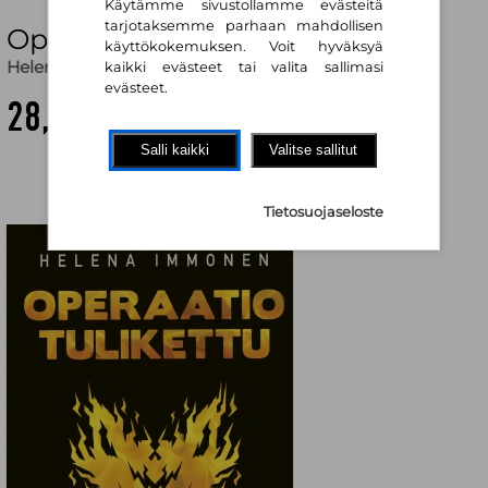
Käytämme sivustollamme evästeitä
tarjotaksemme parhaan mahdollisen
Operaatio Tulikettu
käyttökokemuksen. Voit hyväksyä
Helena Immonen
kaikki evästeet tai valita sallimasi
evästeet.
28,50 €
Salli kaikki
Valitse sallitut
Tietosuojaseloste