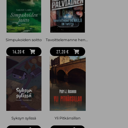
vihollisen selustassa. Onnistuvatko suomalaiset iskemään
strategiseen kohteeseen Venäjällä? Entä miten käy Mikaelille?
Operaatio Tulikettu
on menestyneen trillerisarjan neljäs ja
viimeinen osa. Aiemmat osat ovat
Operaatio Punainen kettu
,
Operaatio Aavikkokettu
ja
Operaatio Napakettu
. Trillerit kertovat
suurvaltojen valtakamppailuista, joihin Suomikin vedetään
mukaan. Sotilasoperaatioiden keskelle joutuvat siviilit,
reserviläiset, tunnetut poliitikot ja ammattisotilaat.
Simpukoiden soitto
Tavoittelemanne henkilö on tapettu
Helena Immonen (s. 1986) on turvallisuuspolitiikkaan perehtynyt
journalismin ja viestinnän ammattilainen, sissiradisti ja
16,20 €
27,20 €
reserviupseeri.
Syksyn sylissä
Yli Pitkänsillan