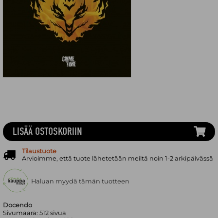
LISÄÄ OSTOSKORIIN
Tilaustuote
Arvioimme, että tuote lähetetään meiltä noin 1-2 arkipäivässä
Haluan myydä tämän tuotteen
Docendo
Sivumäärä:
512
sivua