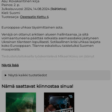
Asu:
Kovakantinen kirja
Painos:
2. p.
Julkaisuvuosi:
2024, 14.08.2024 (
lisätietoa
)
Kieli:
Suomi
Tuotesarja:
Operaatio Kettu 4
Eurooppaa uhkaa täysimittainen sota.
Venäjä on ottanut arktisen alueen hallintaansa, ja siitä
voimaantuneena päättää ratkaista asemasodaksi jäätyneen
Ukrainan tilanteen lopullisesti. Sotilaallinen kriisi uhkaa laajeta
koko Eurooppaan. Tilanne eskaloituu taisteluiksi Suomen
maaperällä.
Tiedustelulaitoksella työskentelevä Mikael Koivu on jäänyt
yhdessä jäänmurtaja MSV Nordican miehistön kanssa
venäläisten vangiksi Jäämerellä. Mikael Koivun esimies, eversti
Näytä lisää
Vesa Ilvesvuori, kehittää salaista suunnitelmaa alaisensa ja
miehistön vapauttamiseksi. Riskialtis tehtävä ei kuitenkaan saa
presidentin hyväksyntää.
Näytä kaikki tuotetiedot
Samaan aikaan Suomi valmistautuu yhdessä liittolaistensa
Nämä saattavat kiinnostaa sinua!
kanssa Eurooppaa ravistelevaan konfliktiin. Kun selviää, että
Suomen sotasuunnitelmat ovat vaarassa joutua Venäjän käsiin
korkea-arvoisen vakoojan kautta, lähetetään Supon työntekijä
Riina Koivu vaaralliselle peitetehtävälle Kaliningradiin
selvittämään vuotajan henkilöllisyys.
Ylikersantti Joni Koivu, Mikaelin lanko, ilmoittautuu
vapaaehtoiseksi erikoisjoukkojen huippuvaaralliseen operaatioon