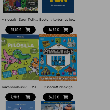
Minecraft - Suuri Pelikirja 2026
Boston : kertomus juoksusta
25,00 €
36,80 €
Taikamaalaus PIILOSILLA -puuhakirja 3-5 v
Minecraft ideakirja
7,90 €
24,90 €