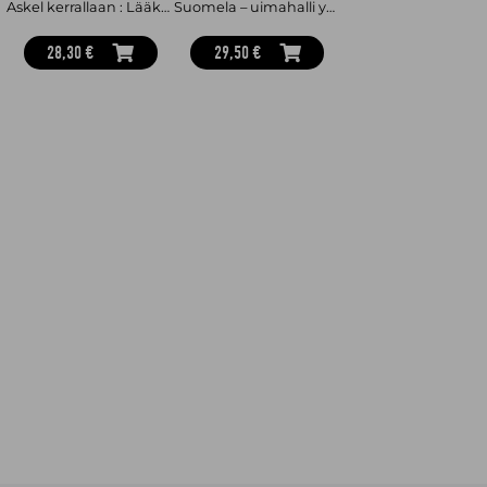
Askel kerrallaan : Lääkärin juoksuopas
Suomela – uimahalli yhteiskunnassa
28,30 €
29,50 €