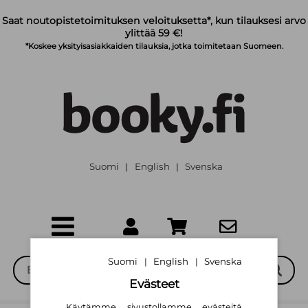
Siirry pääsisältöön
Saat noutopistetoimituksen veloituksetta*, kun tilauksesi arvo
ylittää 59 €!
*Koskee yksityisasiakkaiden tilauksia, jotka toimitetaan Suomeen.
Suomi
English
Svenska
|
|
Suomi
English
Svenska
|
|
Evästeet
Käytämme sivustollamme evästeitä