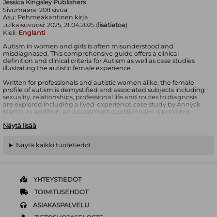
Jessica Kingsley Publishers
Sivumäärä:
208
sivua
Asu:
Pehmeäkantinen kirja
Julkaisuvuosi:
2025, 21.04.2025 (
lisätietoa
)
Kieli:
Englanti
Autism in women and girls is often misunderstood and
misdiagnosed. This comprehensive guide offers a clinical
definition and clinical criteria for Autism as well as case studies
illustrating the autistic female experience.
Written for professionals and autistic women alike, the female
profile of autism is demystified and associated subjects including
sexuality, relationships, professional life and routes to diagnosis
are explored including a lived-experience case study by Annyck
Martin. In addition, an assessment questionnaire is provided,
tailored specifically to the diagnosis of autism in women. Each
Näytä lisää
question is supported by clinical commentary from Autism
experts Tony Attwood, Isabelle Henault, Valentina Pasin and
Bruno Wicker to help the reader interpret answers and reach
Näytä kaikki tuotetiedot
informed conclusions.
By providing extensive oversight of the characteristics common to
autism in women, this comprehensive book sets itself out as an
essential tool for both self and clinical diagnosis.
YHTEYSTIEDOT
Contributions by: Bruno Wicker, Valentina Pasin, Tony Attwood
TOIMITUSEHDOT
ASIAKASPALVELU