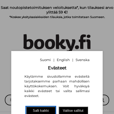
Siirry pääsisältöön
Saat noutopistetoimituksen veloituksetta*, kun tilauksesi arvo
ylittää 59 €!
*Koskee yksityisasiakkaiden tilauksia, jotka toimitetaan Suomeen.
Suomi
English
Svenska
|
|
Suomi
English
Svenska
|
|
Evästeet
Käytämme sivustollamme evästeitä
tarjotaksemme parhaan mahdollisen
käyttökokemuksen. Voit hyväksyä
kaikki evästeet tai valita sallimasi
evästeet.
Salli kaikki
Valitse sallitut