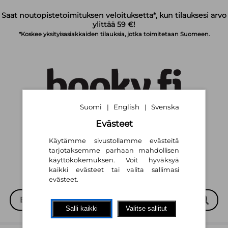
Siirry pääsisältöön
Saat noutopistetoimituksen veloituksetta*, kun tilauksesi arvo
ylittää 59 €!
*Koskee yksityisasiakkaiden tilauksia, jotka toimitetaan Suomeen.
Suomi
English
Svenska
|
|
Evästeet
Suomi
English
Svenska
|
|
Käytämme sivustollamme evästeitä
tarjotaksemme parhaan mahdollisen
käyttökokemuksen. Voit hyväksyä
kaikki evästeet tai valita sallimasi
evästeet.
Salli kaikki
Valitse sallitut