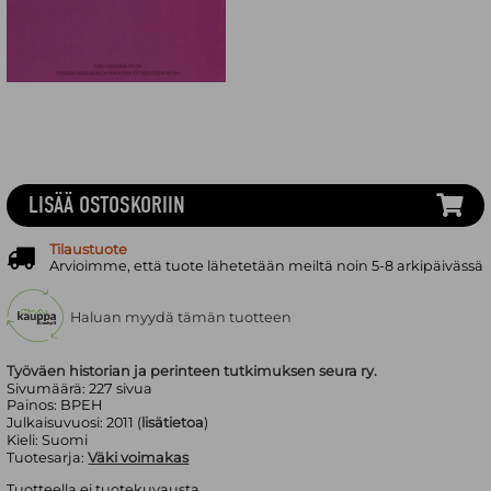
LISÄÄ OSTOSKORIIN
Tilaustuote
Arvioimme, että tuote lähetetään meiltä noin 5-8 arkipäivässä
Haluan myydä tämän tuotteen
Työväen historian ja perinteen tutkimuksen seura ry.
Sivumäärä:
227
sivua
Painos:
BPEH
Julkaisuvuosi:
2011 (
lisätietoa
)
Kieli:
Suomi
Tuotesarja:
Väki voimakas
Tuotteella ei tuotekuvausta.