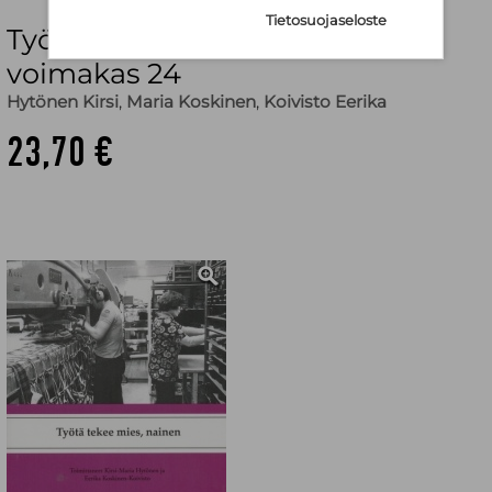
Tietosuojaseloste
Työtä tekee mies, nainen Väki
voimakas 24
Hytönen Kirsi
,
Maria Koskinen
,
Koivisto Eerika
23,70 €