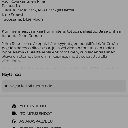
Asu:
Kovakantinen kirja
Painos:
1. p.
Julkaisuvuosi:
2023, 14.08.2023 (
lisätietoa
)
Kieli:
Suomi
Tuotesarja:
Blue Moon
Kun menneisyys alkaa kummitella, totuus paljastuu. Ja se uhkaa
haudata John Rebusin.
John Rebus on eläkepäivillään syytettyjen penkillä: leivättömän
pöydän ääressä rikoksesta, joka voi viedä hänet telkien taakse
loppuelämäksi. Kerta ei ole ensimmäinen, kun legendaarinen
etsivä on ottanut lain omiin käsiinsä, mutta se saattaa olla
viimeinen.
Mutta mikä sai kunnon miehen ylittämään rajan? Rikoskomisario
Siobhan Clarke voi hyvinkin saada sen selville. Clarke saa
Näytä lisää
tutkittavakseen Edinburghin räjähdysaltteimman tapauksen,
kun vuosikymmeniä kestäneiden väärinkäytösten ytimessä ollut
pahamaineinen poliisi on kadonnut. Poliisin löytyminen on uhka
Näytä kaikki tuotetiedot
paitsi Clarken esimiehille myös hänen mentorilleen John
Rebusille. Eikä Rebus ehkä jaksa kallistaa korvaansa Clarken
huolille, koska menneisyyden velkojen takaisinmaksu tekee
hänestä sekä rikollispomojen että omien virkaveljiensä
YHTEYSTIEDOT
maalitaulun.
TOIMITUSEHDOT
On tilinteon aika – ja John Rebusille se saattaa tarkoittaa lopullista
valomerkkiä…
ASIAKASPALVELU
Hautakivet sydämessä
on lukijoiden ja kriitikoiden arvostaman