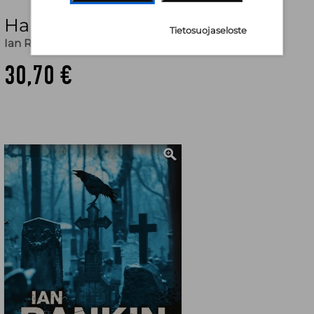
Hautakivet sydämessä
Tietosuojaseloste
Ian Rankin
,
Ilkka Rekiaro (käänt.)
30,70 €