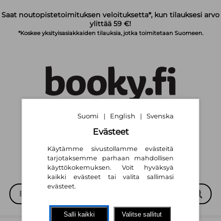
Siirry pääsisältöön
Saat noutopistetoimituksen veloituksetta*, kun tilauksesi arvo
ylittää 59 €!
*Koskee yksityisasiakkaiden tilauksia, jotka toimitetaan Suomeen.
Suomi
English
Svenska
|
|
Suomi
English
Svenska
|
|
Evästeet
Käytämme sivustollamme evästeitä
tarjotaksemme parhaan mahdollisen
käyttökokemuksen. Voit hyväksyä
kaikki evästeet tai valita sallimasi
evästeet.
Salli kaikki
Valitse sallitut