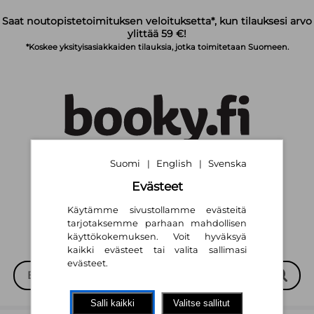
Siirry pääsisältöön
Saat noutopistetoimituksen veloituksetta*, kun tilauksesi arvo
ylittää 59 €!
*Koskee yksityisasiakkaiden tilauksia, jotka toimitetaan Suomeen.
Suomi
English
Svenska
|
|
Suomi
English
Svenska
|
|
Evästeet
Käytämme sivustollamme evästeitä
tarjotaksemme parhaan mahdollisen
käyttökokemuksen. Voit hyväksyä
kaikki evästeet tai valita sallimasi
evästeet.
Salli kaikki
Valitse sallitut