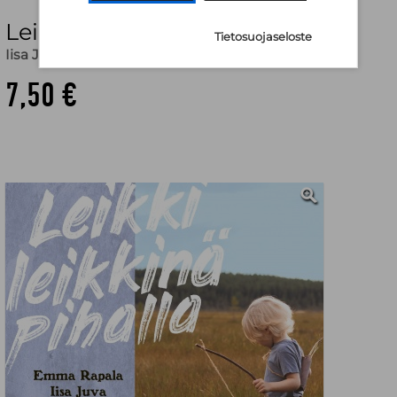
Leikki leikkinä pihalla
Tietosuojaseloste
Iisa Juva
,
Emma Rapala
,
Emma Rapala (valokuv.)
7,50 €