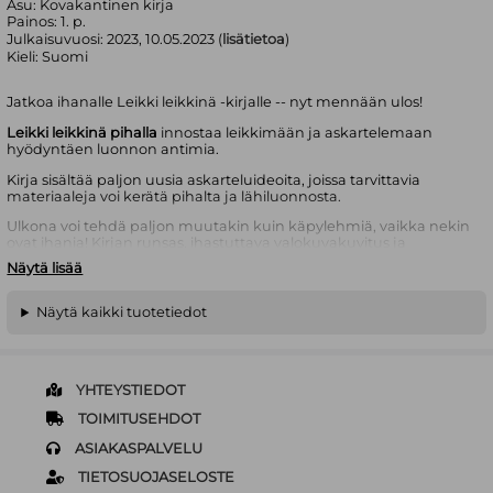
Asu:
Kovakantinen kirja
Painos:
1. p.
Julkaisuvuosi:
2023, 10.05.2023 (
lisätietoa
)
Kieli:
Suomi
Jatkoa ihanalle Leikki leikkinä -kirjalle -- nyt mennään ulos!
Leikki leikkinä pihalla
innostaa leikkimään ja askartelemaan
hyödyntäen luonnon antimia.
Kirja sisältää paljon uusia askarteluideoita, joissa tarvittavia
materiaaleja voi kerätä pihalta ja lähiluonnosta.
Ulkona voi tehdä paljon muutakin kuin käpylehmiä, vaikka nekin
ovat ihania! Kirjan runsas, ihastuttava valokuvakuvitus ja
seikkaperäiset ohjeet houkuttelevat kokeilemaan, myös heidät
Näytä lisää
jotka eivät ole ennen innostuneet askartelusta. Suuri osa
lopputuloksista sopii käytettäväksi leikeissä ja esim.
roolivaatteina.Tutuiksi tulevat mm. ruohomaalin, dinosauruksen
Näytä kaikki tuotetiedot
munien ja kukkaglitterin valmistus. Nuoret tutkijanalut
innostuvat jäätimanteista, aurinkomaalauksesta ja jääkuplista.
Kaikki kirjassa esitellyt ideat ovat helposti toteutettavia.
Emma Rapala
on opettaja, suositun
Leikki leikkinä
-blogin pitäjä
YHTEYSTIEDOT
ja kahden lapsen äiti.
Iisa Juva
on opettaja, taidekasvattaja ja
TOIMITUSEHDOT
neljän lapsen äiti.
ASIAKASPALVELU
Samoilta tekijöiltä ilmestyi vuonna 2021 innostuneen vastaanoton
saanut teos
Leikki leikkinä
.
TIETOSUOJASELOSTE