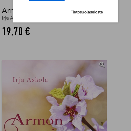
Armon sanoja sinulle
Tietosuojaseloste
Irja Askola
19,70 €