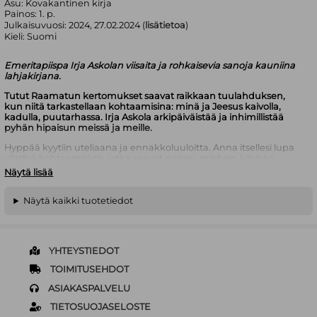
Asu:
Kovakantinen kirja
Painos:
1. p.
Julkaisuvuosi:
2024, 27.02.2024 (
lisätietoa
)
Kieli:
Suomi
Emeritapiispa Irja Askolan viisaita ja rohkaisevia sanoja kauniina
lahjakirjana.
Tutut Raamatun kertomukset saavat raikkaan tuulahduksen,
kun niitä tarkastellaan kohtaamisina: minä ja Jeesus kaivolla,
kadulla, puutarhassa. Irja Askola arkipäiväistää ja inhimillistää
pyhän hipaisun meissä ja meille.
Hyppää kyytiin uteliaana ja ennakkoluuloitta. Anna itsellesi lupa
yllättyä kohtaamisista, jotka saavat naisen, miehen, köyhän,
varakkaan tarkentamaan asenteitaan ja elämäntapaansa.
Näytä lisää
Voimaannuttava kohtaaminen kaivolla, avautuminen öisellä
kattoterassilla, varjoista ja valheista vapautuminen puun oksiston
suojissa, helpottava vuoropuhelu pääsiäispuutarhan
Näytä kaikki tuotetiedot
aamuhämärissä.
Jeesus on halukas dialogiin. Hän on symbolitekojen taitaja: sanaa
suurempi on teko, vastausta toimivampi on kysymys.
YHTEYSTIEDOT
Lähde matkalle, jossa ehkä odottaa yllätys tai pieni liikahdus
TOIMITUSEHDOT
siihen suuntaan, jonne olet jo haikaillut.
ASIAKASPALVELU
Kirja on isotekstinen.
TIETOSUOJASELOSTE
Irja Askola
on teologi ja piispa emerita. Hän oli Suomen