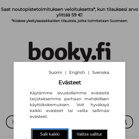
Siirry pääsisältöön
Saat noutopistetoimituksen veloituksetta*, kun tilauksesi arvo
ylittää 59 €!
*Koskee yksityisasiakkaiden tilauksia, jotka toimitetaan Suomeen.
Suomi
English
Svenska
|
|
Suomi
English
Svenska
|
|
Evästeet
Käytämme sivustollamme evästeitä
tarjotaksemme parhaan mahdollisen
käyttökokemuksen. Voit hyväksyä
kaikki evästeet tai valita sallimasi
evästeet.
Salli kaikki
Valitse sallitut