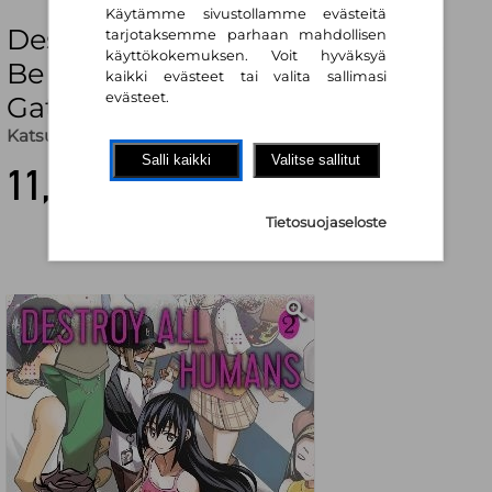
Käytämme sivustollamme evästeitä
Destroy All Humans. They Can't
tarjotaksemme parhaan mahdollisen
käyttökokemuksen. Voit hyväksyä
Be Regenerated. A Magic: The
kaikki evästeet tai valita sallimasi
evästeet.
Gathering Manga, Vol. 2
Katsura Ise
Salli kaikki
Valitse sallitut
11,10 €
Tietosuojaseloste