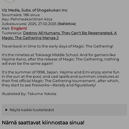
Viz Media, Subs. of Shogakukan Inc
Sivumäärä:
186
sivua
Asu:
Pehmeäkantinen kirja
Julkaisuvuosi:
2025, 27.02.2025 (
lisätietoa
)
Kieli:
Englanti
Tuotesarja:
Destroy All Humans. They Can't Be Regenerated. A
Magic: The Gathering Manga 2
Travel back in time to the early days of Magic: The Gathering!
It’s the nineties at Tokiwagi Middle School. And for gamers like
Hajime Kano, after the release of Magic: The Gathering, nothing
will ever be the same again!
It’s the summer of 1998, Japan. Hajime and Emi enjoy some fun
in the sun at the pool, and cast spells and summon creatures at
their first official Magic: The Gathering tournament…after which,
they start to see fireworks—literally and figuratively!
Illustrated by: Takuma Yokota
Näytä kaikki tuotetiedot
Nämä saattavat kiinnostaa sinua!