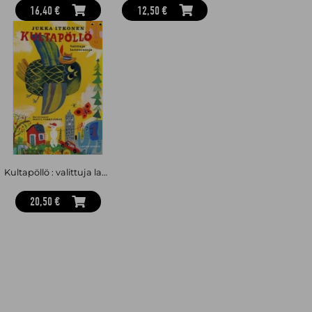
16,40 €
12,50 €
Kultapöllö : valittuja lastenrunoja
20,50 €