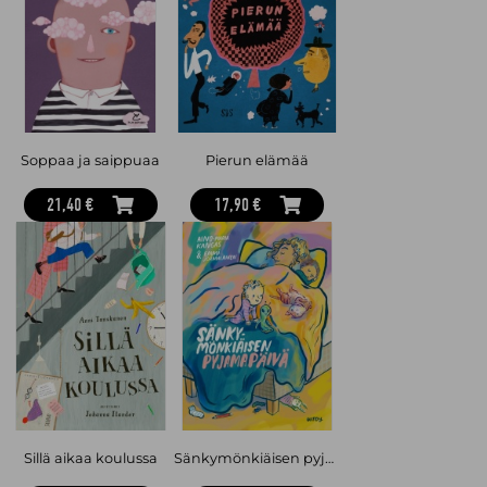
Soppaa ja saippuaa
Pierun elämää
21,40 €
17,90 €
Sillä aikaa koulussa
Sänkymönkiäisen pyjamapäivä