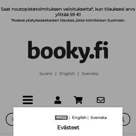
Siirry pääsisältöön
Saat noutopistetoimituksen veloituksetta*, kun tilauksesi arvo
ylittää 59 €!
*Koskee yksityisasiakkaiden tilauksia, jotka toimitetaan Suomeen.
Suomi
English
Svenska
|
|
Suomi
|
English
|
Svenska
Evästeet