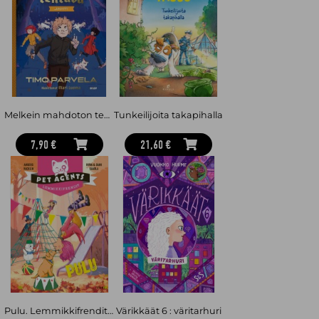
Melkein mahdoton tehtävä - Jahti
Tunkeilijoita takapihalla
7,90 €
21,60 €
Pulu. Lemmikkifrendit 6
Värikkäät 6 : väritarhuri