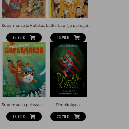
Supermarsu ja kutistuva koulu
Lätkä-Lauri ja painajaispeli
15,90 €
15,90 €
Supermarsu pelastaa silakat
Pimeänkynsi
15,90 €
23,70 €