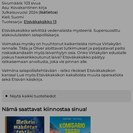
Sivumäärä:
103
sivua
Asu:
Kovakantinen kirja
Julkaisuvuosi:
2024 (
lisätietoa
)
Kieli:
Suomi
Tuotesarja:
Etsiväkaksikko 13
Etsiväkaksikko selvittää vedenalaista mysteeriä. Supersuosittu
alakoululaisten salapoliisisarja.
Voimakas myrsky on huuhtonut kaikenlaista romua Virtakylän
rannalle. Tilda ja Oliver aloittavat tutkimukset ja paljastavat paitsi
roskaskandaalin myös laivanhylyn osia. Onko Virtakylän edustalle
joskus haaksirikkoutunut laiva? Etsiväkaksikko päätyy
ratkaisemaan arvoitusta, joka vie pinnan alle.
Valmiina salapoliisitehtävään - ratko rikokset Etsiväkaksikon
kanssa! Lue myös Etsiväkaksikon kaksitoista muuta operaatiota
sekä Etsivän käsikirja.
Näytä kaikki tuotetiedot
Nämä saattavat kiinnostaa sinua!