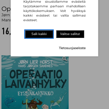
Käytämme sivustollamme evästeitä
tarjotaksemme parhaan mahdollisen
Operaatio Laivanhylky
käyttökokemuksen. Voit hyväksyä
Jørn Lier Horst
,
Hans Jørgen Sandnes (kuv.)
,
Sanna
kaikki evästeet tai valita sallimasi
Manninen (käänt.)
evästeet.
16,20 €
Salli kaikki
Valitse sallitut
Tietosuojaseloste