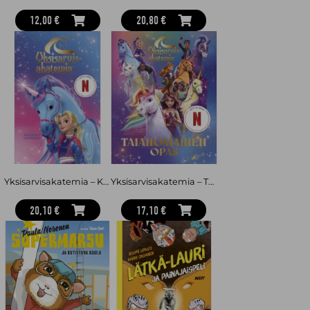
12,00 €
20,80 €
Yksisarvisakatemia – Keijukuun loisteessa
Yksisarvisakatemia – Taianomainen opas
20,10 €
17,10 €