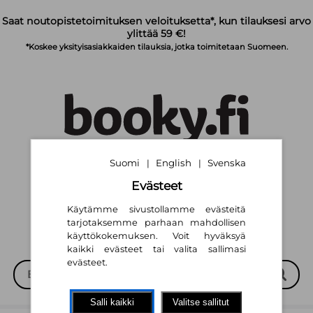
Siirry pääsisältöön
Saat noutopistetoimituksen veloituksetta*, kun tilauksesi arvo
ylittää 59 €!
*Koskee yksityisasiakkaiden tilauksia, jotka toimitetaan Suomeen.
Suomi
English
Svenska
|
|
Suomi
English
Svenska
|
|
Evästeet
Käytämme sivustollamme evästeitä
tarjotaksemme parhaan mahdollisen
käyttökokemuksen. Voit hyväksyä
kaikki evästeet tai valita sallimasi
evästeet.
Salli kaikki
Valitse sallitut