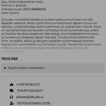
Asu:
Pehmeäkantinen kirja
Painos:
2. painos
Julkaisuvuosi:
2003 (
lisätietoa
)
Kieli:
Suomi
Surusta, menettämisestä ja kuolemasta puhuminen voi olla
lapselle vaikeaa. Miten opimme tunnistamaan lapsen surun eri
kehitys- ja ikävaiheissa sekä tukemaan ja auttamaan häntä. Kirja
on syntynyt asiantuntijoiden yhteistyönä ja kuvaa keinoja, jotka
on koettu hyviksi arkipäivän tilanteissa, kun käsittelemme surua
ja kuolemaa yhdessä lapsen kanssa. Tutustumme lähemmin
mm. musiikin, leikin ja satujen käyttöön suremisessa monien
käytännön esimerkkien ja tehtävien avulla. Tekijät kertovat myös,
milloin surun satuttama lapsi tarvitsee terapiaa tai muuta
ammattiapua.
Näytä lisää
Kirja soveltuu lapsen vanhemmille ja läheisille sekä henkilöille,
jotka työnsä kautta ovat mukana lapsen surussa. Monipuolista
tietoa myös opiskeluun ja koulutukseen. Kirjoittajat:
Näytä kaikki tuotetiedot
musiikkiterapian professori Jaakko Erkkilä, kehityspsykologi Tiina
Holmberg, lasten ja nuorten psykologi Sirkku Niemelä sekä
kasvatustieteiden tohtori Hilkka Ylönen. Kirja julkaistaan
yhteistyössä Tuettu suru -hankkeen (Jyväskylä) kanssa.
YHTEYSTIEDOT
"Menetys on myös haaste, joka siihen liittyvän surun
läpikäymisellä voi muuttua ymmärrykseksi ja voimavaraksi. Tämä
TOIMITUSEHDOT
kirja on tarkoitettu auttamaan sen haasteen kohtaamisessa.
ASIAKASPALVELU
Toivon sen tuottavan ymmärrystä, oivalluksia ja helpotusta niiden
aikuisten elämään, jotka vanhempina, omaisina, ystävinä tai
TIETOSUOJASELOSTE
ammattinsa vuoksi ovat mukana lapsen surun käsittelyssä."