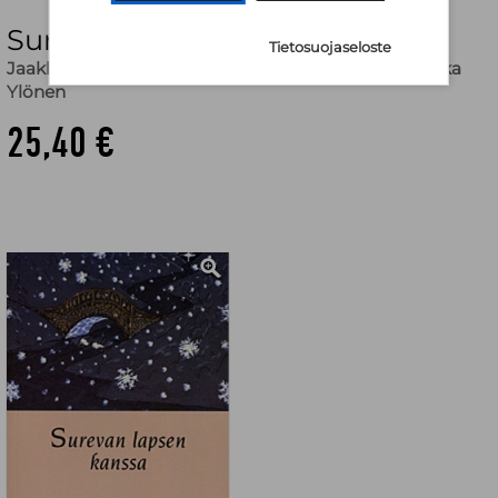
Surevan lapsen kanssa
Tietosuojaseloste
Jaakko Erkkilä
,
Tiina Holmberg
,
Sirkku Niemelä
,
Hilkka
Ylönen
25,40 €