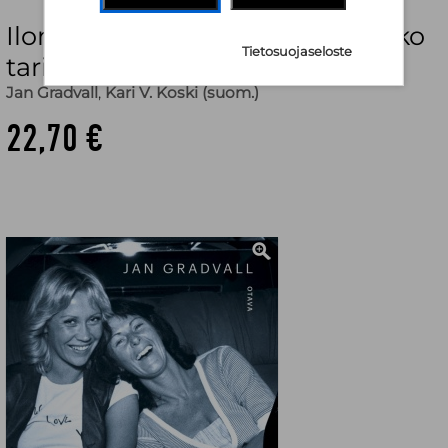
Ilon ja surun säveliä : Abban koko
Tietosuojaseloste
tarina
Jan Gradvall
,
Kari V. Koski (suom.)
22,70 €