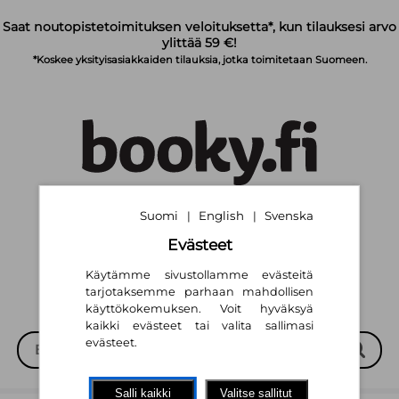
Siirry pääsisältöön
Saat noutopistetoimituksen veloituksetta*, kun tilauksesi arvo
ylittää 59 €!
*Koskee yksityisasiakkaiden tilauksia, jotka toimitetaan Suomeen.
Suomi
English
Svenska
Suomi
English
Svenska
|
|
|
|
Evästeet
Käytämme sivustollamme evästeitä
tarjotaksemme parhaan mahdollisen
käyttökokemuksen. Voit hyväksyä
kaikki evästeet tai valita sallimasi
evästeet.
Salli kaikki
Valitse sallitut