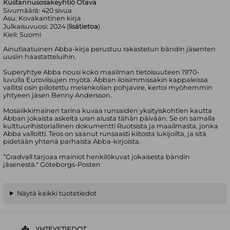
Kustannusosakeyhtiö Otava
Sivumäärä:
420
sivua
Asu:
Kovakantinen kirja
Julkaisuvuosi:
2024 (
lisätietoa
)
Kieli:
Suomi
Ainutlaatuinen Abba-kirja perustuu rakastetun bändin jäsenten
uusiin haastatteluihin.
Superyhtye Abba nousi koko maailman tietoisuuteen 1970-
luvulla Euroviisujen myötä. Abban iloisimmissakin kappaleissa
vallitsi osin piilotettu melankolian pohjavire, kertoi myöhemmin
yhtyeen jäsen Benny Andersson.
Mosaiikkimainen tarina kuvaa runsaiden yksityiskohtien kautta
Abban jokaista askelta uran alusta tähän päivään. Se on samalla
kulttuurihistoriallinen dokumentti Ruotsista ja maailmasta, jonka
Abba valloitti. Teos on saanut runsaasti kiitosta lukijoilta, ja sitä
pidetään yhtenä parhaista Abba-kirjoista.
”Gradvall tarjoaa mainiot henkilökuvat jokaisesta bändin
jäsenestä." Göteborgs-Posten
Näytä kaikki tuotetiedot
YHTEYSTIEDOT