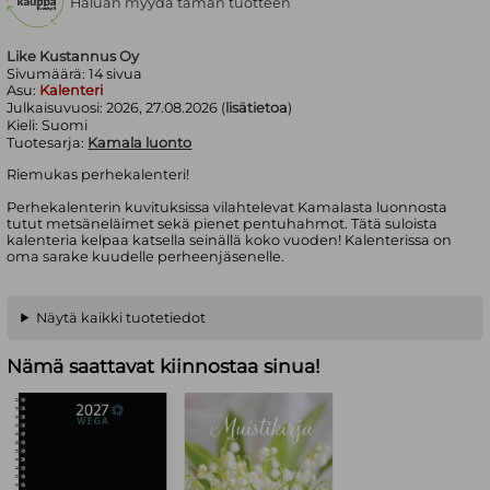
Haluan myydä tämän tuotteen
Like Kustannus Oy
Sivumäärä:
14
sivua
Asu:
Kalenteri
Julkaisuvuosi:
2026, 27.08.2026 (
lisätietoa
)
Kieli:
Suomi
Tuotesarja:
Kamala luonto
Riemukas perhekalenteri!
Perhekalenterin kuvituksissa vilahtelevat Kamalasta luonnosta
tutut metsäneläimet sekä pienet pentuhahmot. Tätä suloista
kalenteria kelpaa katsella seinällä koko vuoden! Kalenterissa on
oma sarake kuudelle perheenjäsenelle.
Näytä kaikki tuotetiedot
Nämä saattavat kiinnostaa sinua!