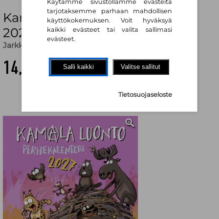
Käytämme sivustollamme evästeitä
tarjotaksemme parhaan mahdollisen
Kamala luonto perhekalenteri
käyttökokemuksen. Voit hyväksyä
2027
kaikki evästeet tai valita sallimasi
evästeet.
Jarkko Vehniäinen
,
Marja Lappalainen
14,00 €
Salli kaikki
Valitse sallitut
Tietosuojaseloste