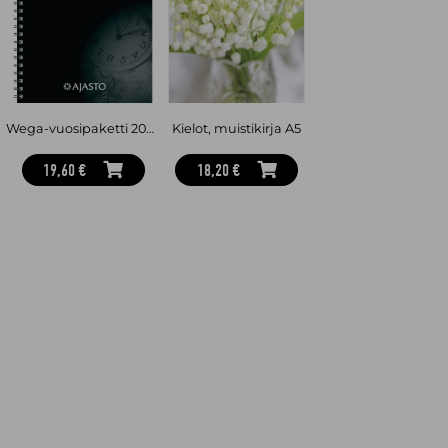
Wega-vuosipaketti 2027
Kielot, muistikirja A5
19,60 €
18,20 €