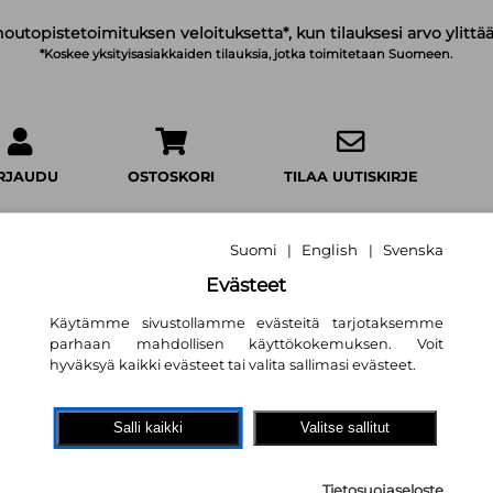
noutopistetoimituksen veloituksetta*, kun tilauksesi arvo ylittää
*Koskee yksityisasiakkaiden tilauksia, jotka toimitetaan Suomeen.
IRJAUDU
OSTOSKORI
TILAA UUTISKIRJE
Suomi
English
Svenska
|
|
Evästeet
Käytämme sivustollamme evästeitä tarjotaksemme
Fingerporin koko 
parhaan mahdollisen käyttökokemuksen. Voit
Pertti Jarla
hyväksyä kaikki evästeet tai valita sallimasi evästeet.
17,80 €
Salli kaikki
Valitse sallitut
Like Kustannus Oy
Tietosuojaseloste