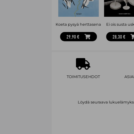
Koeta pysyä herttasena
Ei ois susta u
29,90 €
28,30 €
TOIMITUSEHDOT
ASI
Löydä seuraava lukuelämykses