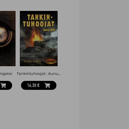
ngatar
Tankintuhoojat : Aunus 1944
16,30 €