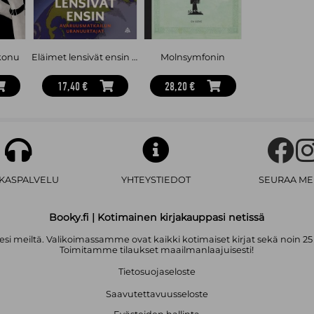
skonu
Eläimet lensivät ensin : Avaruusmatkailun uranuurtajat
Molnsymfonin
17,40 €
28,20 €
AKASPALVELU
YHTEYSTIEDOT
SEURAA ME
Booky.fi | Kotimainen kirjakauppasi netissä
i meiltä. Valikoimassamme ovat kaikki kotimaiset kirjat sekä noin 25
Toimitamme tilaukset maailmanlaajuisesti!
Tietosuojaseloste
Saavutettavuusseloste