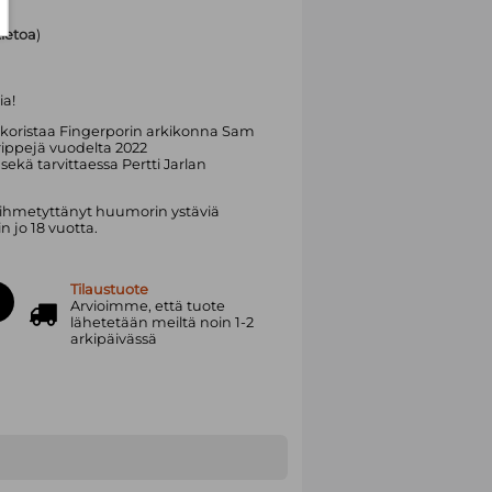
tietoa
)
ia!
 koristaa Fingerporin arkikonna Sam
rippejä vuodelta 2022
 sekä tarvittaessa Pertti Jarlan
a ihmetyttänyt huumorin ystäviä
 jo 18 vuotta.
Tilaustuote
Arvioimme, että tuote
lähetetään meiltä noin 1-2
arkipäivässä