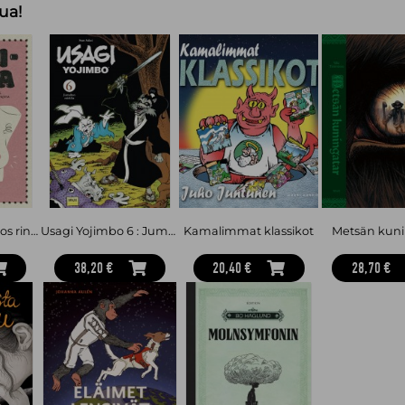
ua!
Tissilogia : Tietoteos rintojen merkityksistä, myyteistä, painolastista ja vapautumisesta
Usagi Yojimbo 6 : Jumalten miekka
Kamalimmat klassikot
Metsän kuni
38,20 €
20,40 €
28,70 €