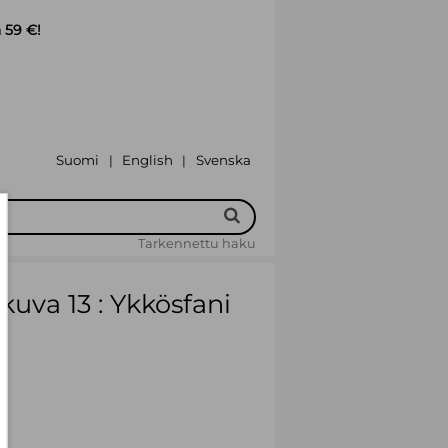
 59 €!
Suomi
English
Svenska
|
|
Tarkennettu haku
kuva 13 : Ykkösfani