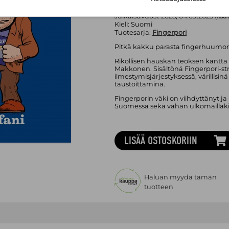
Sivumäärä:
136
sivua
Asu:
Kovakantinen kirja
Julkaisuvuosi:
2025, 04.09.2025 (
lisä
Kieli:
Suomi
Tuotesarja:
Fingerpori
Pitkä kakku parasta fingerhuumor
Rikollisen hauskan teoksen kantta
Makkonen. Sisältönä Fingerpori-st
ilmestymisjärjestyksessä, värillisinä
taustoittamina.
Fingerporin väki on viihdyttänyt j
Suomessa sekä vähän ulkomaillakin
LISÄÄ OSTOSKORIIN
Haluan myydä tämän
tuotteen