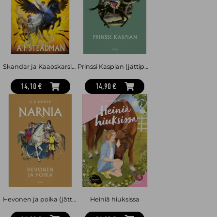
Skandar ja Kaaoskarsinnat
Prinssi Kaspian (jättipokkari)
14,10 €
14,90 €
Hevonen ja poika (jättipokkari)
Heiniä hiuksissa