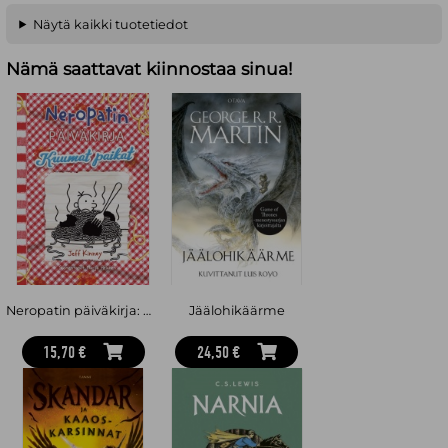
Näytä kaikki tuotetiedot
Nämä saattavat kiinnostaa sinua!
Neropatin päiväkirja: Kuumat paikat : Neropatin päiväkirja 19
Jäälohikäärme
15,70 €
24,50 €