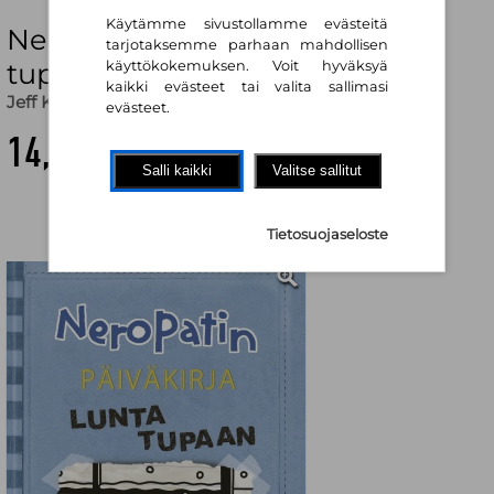
Käytämme sivustollamme evästeitä
Neropatin päiväkirja: Lunta
tarjotaksemme parhaan mahdollisen
tupaan : Neropatin päiväkirja 6
käyttökokemuksen. Voit hyväksyä
kaikki evästeet tai valita sallimasi
Jeff Kinney
,
Marja Helanen (käänt.)
evästeet.
14,90 €
Salli kaikki
Valitse sallitut
Tietosuojaseloste