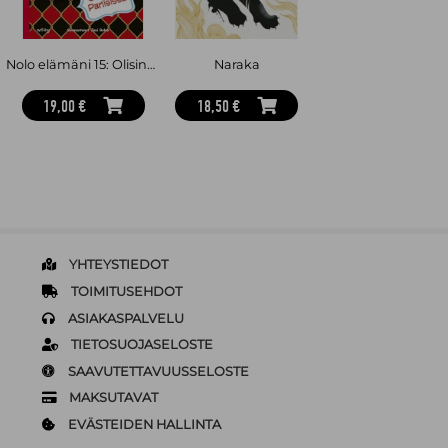
Nolo elämäni 15: Olisinpa Pariisissa
Naraka
19,00 €
18,50 €
YHTEYSTIEDOT
TOIMITUSEHDOT
ASIAKASPALVELU
TIETOSUOJASELOSTE
SAAVUTETTAVUUSSELOSTE
MAKSUTAVAT
EVÄSTEIDEN HALLINTA