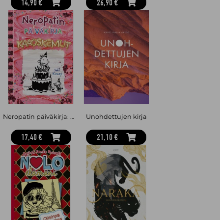
14,90 €
26,90 €
Neropatin päiväkirja: Kaaoskemut : Neropatin päiväkirja 20
Unohdettujen kirja
17,40 €
21,10 €