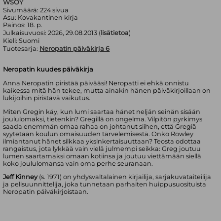
WSOY
Sivumäärä:
224
sivua
Asu:
Kovakantinen kirja
Painos:
18. p.
Julkaisuvuosi:
2026, 29.08.2013 (
lisätietoa
)
Kieli:
Suomi
Tuotesarja:
Neropatin päiväkirja 6
Neropatin kuudes päiväkirja
Anna Neropatin piristää päivääsi! Neropatti ei ehkä onnistu
kaikessa mitä hän tekee, mutta ainakin hänen päiväkirjoillaan on
lukijoihin piristävä vaikutus.
Miten Gregin käy, kun lumi saartaa hänet neljän seinän sisään
joululomaksi, tietenkin? Gregillä on ongelma. Vilpitön pyrkimys
saada enemmän omaa rahaa on johtanut siihen, että Gregiä
syytetään koulun omaisuuden tärvelemisestä. Onko Rowley
ilmiantanut hänet silkkaa yksinkertaisuuttaan? Teosta odottaa
rangaistus, jota lykkää vain vielä julmempi seikka: Greg joutuu
lumen saartamaksi omaan kotiinsa ja joutuu viettämään siellä
koko joululomansa vain oma perhe seuranaan.
Jeff Kinney
(s. 1971) on yhdysvaltalainen kirjailija, sarjakuvataiteilija
ja pelisuunnittelija, joka tunnetaan parhaiten huippusuosituista
Neropatin päiväkirjoistaan.