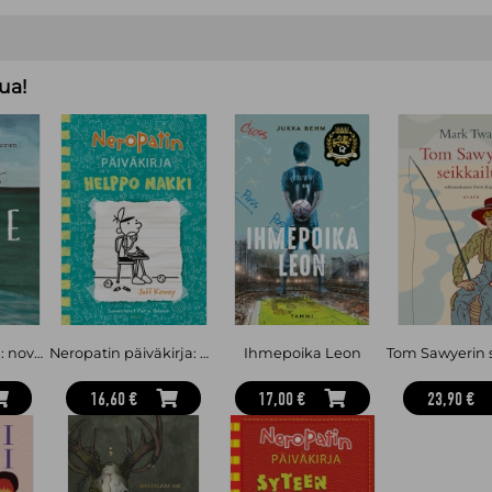
sadan vaikutusvaltaisimman henkil
Washington D.C:ssä ja muutti Uut
vaimonsa kanssa kirjakaupan nimel
ua!
Aarre (selkokirja) : novelleja
Neropatin päiväkirja: Helppo nakki : Neropatin päiväkirja 18
Ihmepoika Leon
16,60 €
17,00 €
23,90 €