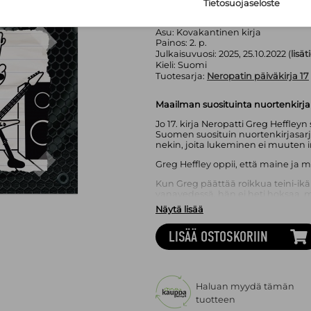
Tietosuojaseloste
WSOY
Sivumäärä:
224
sivua
Asu:
Kovakantinen kirja
Painos:
2. p.
Julkaisuvuosi:
2025, 25.10.2022 (
lisät
Kieli:
Suomi
Tuotesarja:
Neropatin päiväkirja 17
Maailman suosituinta nuortenkirjal
Jo 17. kirja Neropatti Greg Heffleyn
Suomen suosituin nuortenkirjasarja
nekin, joita lukeminen ei muuten i
Greg Heffley oppii, että maine ja 
Kun Greg päättää roikkua teini-ik
vanavedessä, hän ei heti hoksaa,
pikkuveljelle kuitenkin valkenee, että
Näytä lisää
bändin jäsenten kesken ja rahapula
roll -elämää.
LISÄÄ OSTOSKORIIN
Pystyykö Greg auttamaan Löded 
muutenkin kuin vain omasta mieles
Rodrickin bändin kanssa pahemm
Jeff Kinney
(s. 1971) on New York Ti
Haluan myydä tämän
on voittanut kuusi kertaa Nickelo
tuotteen
suosituimmasta nuortenkirjasta. J