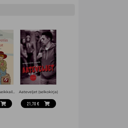
ön joukkoon. Hän vietti lapsuutensa
een-Englantiin, missä hän omistaa
tä An Unlikely Story.
Tom Sawyerin seikkailut (selkokirja)
Aateveljet (selkokirja)
21,70 €