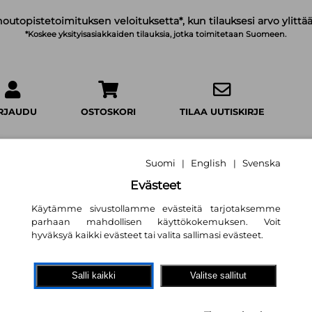
noutopistetoimituksen veloituksetta*, kun tilauksesi arvo ylittää
*Koskee yksityisasiakkaiden tilauksia, jotka toimitetaan Suomeen.
IRJAUDU
OSTOSKORI
TILAA UUTISKIRJE
Suomi
English
Svenska
|
|
Evästeet
Neropatin päiväkir
Käytämme sivustollamme evästeitä tarjotaksemme
parhaan mahdollisen käyttökokemuksen. Voit
Neropatin päiväki
hyväksyä kaikki evästeet tai valita sallimasi evästeet.
Jeff Kinney
,
Marja Helanen (kä
16,60 €
Salli kaikki
Valitse sallitut