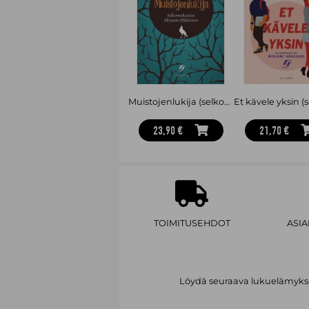
Muistojenlukija (selkokirja)
23,90 €
21,70 €
TOIMITUSEHDOT
ASI
Löydä seuraava lukuelämykses