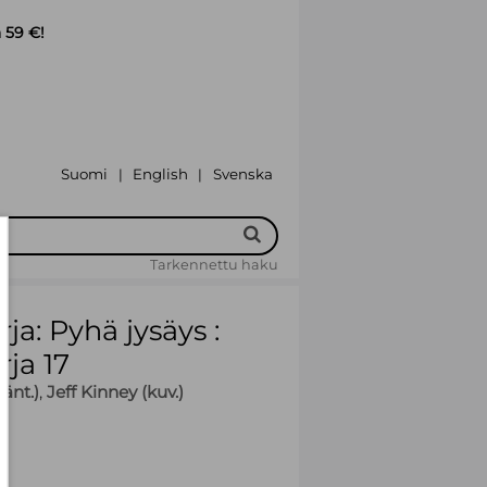
 59 €!
Suomi
English
Svenska
|
|
Tarkennettu haku
ja: Pyhä jysäys :
rja 17
änt.)
,
Jeff Kinney (kuv.)