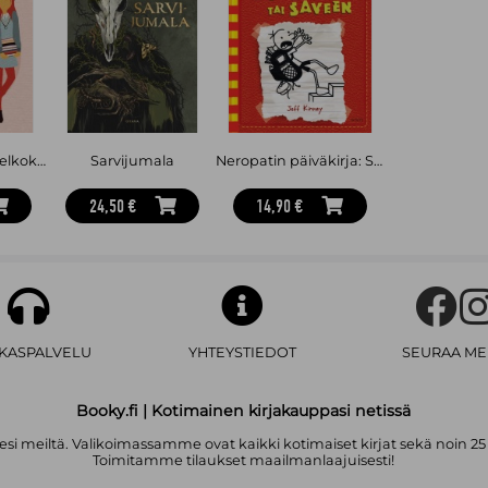
Et kävele yksin (selkokirja)
Sarvijumala
Neropatin päiväkirja: Syteen tai saveen : Neropatin päiväkirja 11
24,50 €
14,90 €
AKASPALVELU
YHTEYSTIEDOT
SEURAA ME
Booky.fi | Kotimainen kirjakauppasi netissä
i meiltä. Valikoimassamme ovat kaikki kotimaiset kirjat sekä noin 25
Toimitamme tilaukset maailmanlaajuisesti!