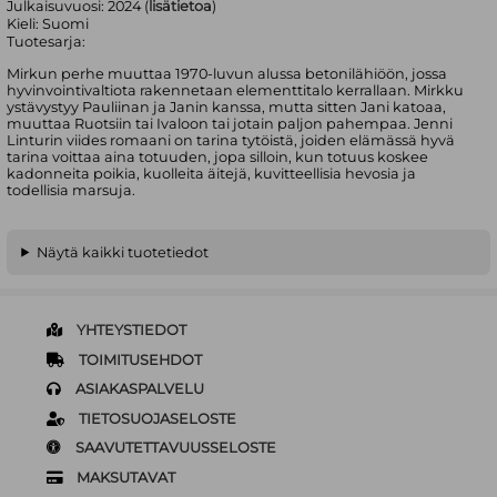
Julkaisuvuosi:
2024 (
lisätietoa
)
Kieli:
Suomi
Tuotesarja:
Mirkun perhe muuttaa 1970-luvun alussa betonilähiöön, jossa
hyvinvointivaltiota rakennetaan elementtitalo kerrallaan. Mirkku
ystävystyy Pauliinan ja Janin kanssa, mutta sitten Jani katoaa,
muuttaa Ruotsiin tai Ivaloon tai jotain paljon pahempaa. Jenni
Linturin viides romaani on tarina tytöistä, joiden elämässä hyvä
tarina voittaa aina totuuden, jopa silloin, kun totuus koskee
kadonneita poikia, kuolleita äitejä, kuvitteellisia hevosia ja
todellisia marsuja.
Näytä kaikki tuotetiedot
YHTEYSTIEDOT
TOIMITUSEHDOT
ASIAKASPALVELU
TIETOSUOJASELOSTE
SAAVUTETTAVUUSSELOSTE
MAKSUTAVAT