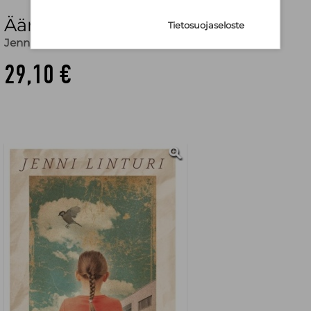
Äärimmäisellä laidalla
Tietosuojaseloste
Jenni Linturi
29,10 €