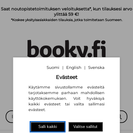
Siirry pääsisältöön
Saat noutopistetoimituksen veloituksetta*, kun tilauksesi arvo
ylittää 59 €!
*Koskee yksityisasiakkaiden tilauksia, jotka toimitetaan Suomeen.
Suomi
English
Svenska
|
|
Suomi
English
Svenska
|
|
Evästeet
Käytämme sivustollamme evästeitä
tarjotaksemme parhaan mahdollisen
käyttökokemuksen. Voit hyväksyä
kaikki evästeet tai valita sallimasi
evästeet.
Salli kaikki
Valitse sallitut