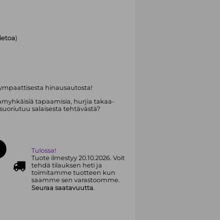
tietoa
)
ympaattisesta hinausautosta!
lamyhkäisiä tapaamisia, hurjia takaa-
 suoriutuu salaisesta tehtävästä?
Tulossa!
Tuote ilmestyy 20.10.2026. Voit
tehdä tilauksen heti ja
toimitamme tuotteen kun
saamme sen varastoomme.
Seuraa saatavuutta
.