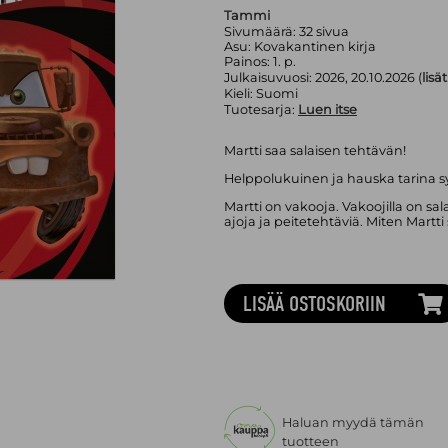
Tammi
Sivumäärä:
32
sivua
Asu:
Kovakantinen kirja
Painos:
1. p.
Julkaisuvuosi:
2026, 20.10.2026 (
lisä
Kieli:
Suomi
Tuotesarja:
Luen itse
Martti saa salaisen tehtävän!
Helppolukuinen ja hauska tarina s
Martti on vakooja. Vakoojilla on sa
ajoja ja peitetehtäviä. Miten Martti
LISÄÄ OSTOSKORIIN
Haluan myydä tämän
tuotteen