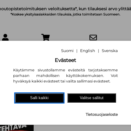
noutopistetoimituksen veloituksetta*, kun tilauksesi arvo ylittää
*Koskee yksityisasiakkaiden tilauksia, jotka toimitetaan Suomeen.
IRJAUDU
OSTOSKORI
TILAA UUTISKIRJE
Suomi
English
Svenska
|
|
Evästeet
Käytämme sivustollamme evästeitä tarjotaksemme
parhaan mahdollisen käyttökokemuksen. Voit
hyväksyä kaikki evästeet tai valita sallimasi evästeet.
Disney Pixar Auto
tehtävä. Luen itse
Salli kaikki
Valitse sallitut
Jenni Rapelo (käänt.)
14,40 €
Tietosuojaseloste