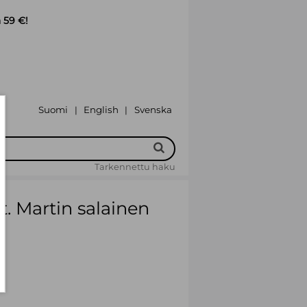
 59 €!
Suomi
English
Svenska
|
|
Tarkennettu haku
t. Martin salainen