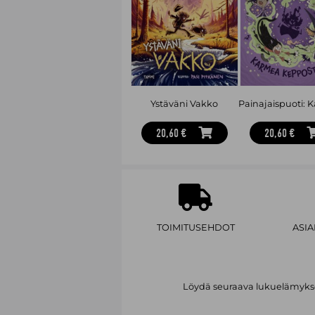
Ystäväni Vakko
20,60 €
20,60 €
TOIMITUSEHDOT
ASI
Löydä seuraava lukuelämykses