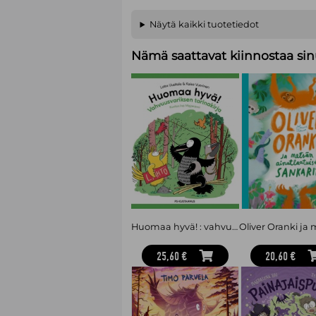
Näytä kaikki tuotetiedot
Nämä saattavat kiinnostaa sin
Huomaa hyvä! : vahvuusvariksen tarinakirja
25,60 €
20,60 €