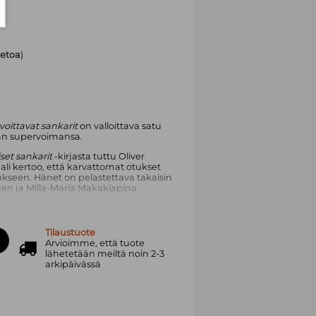
tietoa
)
voittavat sankarit
on valloittava satu
man supervoimansa.
set sankarit
-kirjasta tuttu Oliver
li kertoo, että karvattomat otukset
ukseen. Hänet on pelastettava takaisin
onen ja Milla-Maria Makakiapina
-Maria tapaavat ainutlaatuisia eläimiä,
ävarmuuksiensa kanssa. He oppivat
Tilaustuote
ja humoristisesta matkasta muodostuu
Arvioimme, että tuote
lähetetään meiltä noin 2-3
arkipäivässä
elämää -lastenkirja
Herkkä Pilvi
karit
kantaa voimaannuttavaa viestiä:
a luopumalla voi löytää oman
luottaa itseemme, olemme
tuttavasti kuvittama tarina on