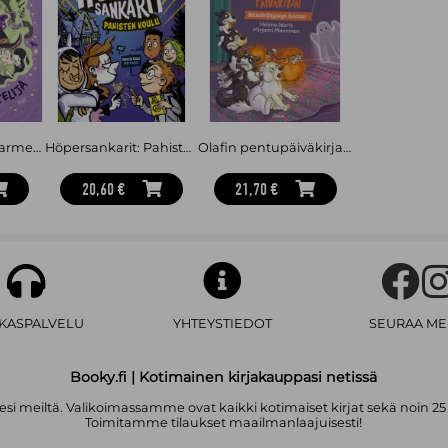
Painajaispuoti: Karmea keppostelija
Höpersankarit: Pahisten koulu
Olafin pentupäiväkirjat. Hämärähyssyn haamu
20,60 €
21,70 €
AKASPALVELU
YHTEYSTIEDOT
SEURAA ME
Booky.fi | Kotimainen kirjakauppasi netissä
i meiltä. Valikoimassamme ovat kaikki kotimaiset kirjat sekä noin 25
Toimitamme tilaukset maailmanlaajuisesti!