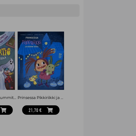
lainen kirjailija, joka on kirjoittanut
. Hänen kirjoittamansa
Oliver Oranki ja
styi vuonna 2021, ja se oli
enkirja.
Aavepartio ja kummituspesula
Prinsessa Pikkiriikki ja kekrin taika
21,70 €