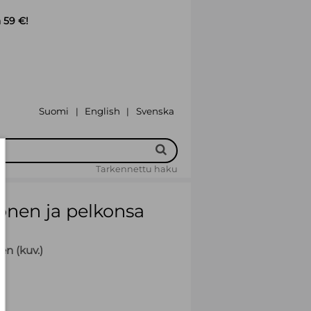
 59 €!
Suomi
English
Svenska
|
|
Tarkennettu haku
onen ja pelkonsa
en (kuv.)