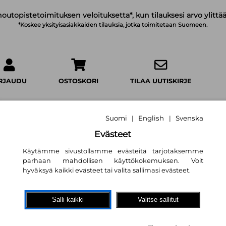
noutopistetoimituksen veloituksetta*, kun tilauksesi arvo ylittää
*Koskee yksityisasiakkaiden tilauksia, jotka toimitetaan Suomeen.
IRJAUDU
OSTOSKORI
TILAA UUTISKIRJE
Suomi
English
Svenska
|
|
Evästeet
Herkkä Pilvi Perh
Käytämme sivustollamme evästeitä tarjotaksemme
parhaan mahdollisen käyttökokemuksen. Voit
voittavat sankarit
hyväksyä kaikki evästeet tai valita sallimasi evästeet.
Johanna Elomaa
,
Satu Kontin
8,70 €
Salli kaikki
Valitse sallitut