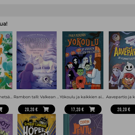
suunnattu 6–9-vuotiaille.
Johanna Elomaa
(s. 1977) on porvoo
useita romaaneja ja elämäkertoja
metsän ainutlaatuiset sankarit
ilme
ua!
ensimmäinen Hidasta elämää -last
Oliver Oranki ja metsän ainutlaatuiset sankarit
Rambon talli: Valkean ratsun kirous
Yökoulu ja kaikkien aikojen halloween
20,20 €
17,20 €
20,20 €