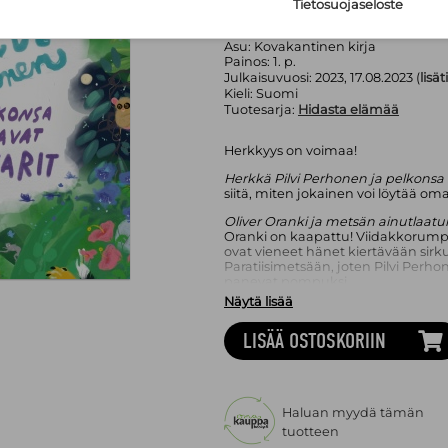
Tietosuojaseloste
Bazar
Sivumäärä:
96
sivua
Asu:
Kovakantinen kirja
Painos:
1. p.
Julkaisuvuosi:
2023, 17.08.2023 (
lisä
Kieli:
Suomi
Tuotesarja:
Hidasta elämää
Herkkyys on voimaa!
Herkkä Pilvi Perhonen ja pelkonsa 
siitä, miten jokainen voi löytää o
Oliver Oranki ja metsän ainutlaatui
Oranki on kaapattu! Viidakkorumpa
ovat vieneet hänet kiertävään sirk
Paratiisimetsään, joten Pilvi Perh
panevat pompuksi.
Näytä lisää
Pelastusretken aikana Pilvi ja Milla
joista kukin kamppailee omien ep
LISÄÄ OSTOSKORIIN
jokaisesta kohtaamisesta uutta, 
koskettava ja ikimuistoinen.
Johanna Elomaan
toinen Hidasta 
Perhonen ja pelkonsa voittavat san
Herkkyys on voimavara, ja peloist
Haluan myydä tämän
supervoimansa. Kun uskallamme 
tuotteen
voittamattomia! Satu Kontisen ihas