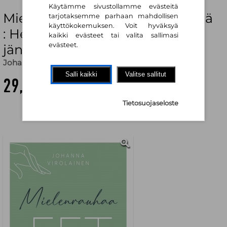
Käytämme sivustollamme evästeitä
Mielenrauhaa EFT-menetelmällä
tarjotaksemme parhaan mahdollisen
käyttökokemuksen. Voit hyväksyä
: Helpota ahdistusta, stressiä ja
kaikki evästeet tai valita sallimasi
evästeet.
jännitystä
Johanna Virolainen
Salli kaikki
Valitse sallitut
29,70 €
Tietosuojaseloste