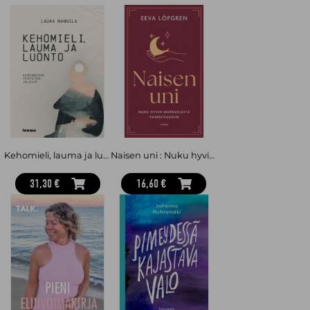
Kehomieli, lauma ja luonto : Katkenneiden yhteyksien jäljillä
Naisen uni : Nuku hyvin murrosiästä vaihdevuosiin
31,30 €
16,60 €