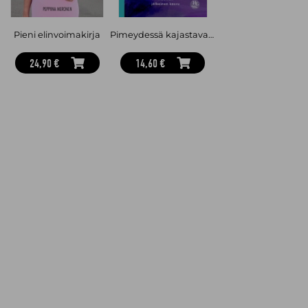
Pieni elinvoimakirja
Pimeydessä kajastava valo : Trauman jälkeinen kasvu
24,90 €
14,60 €