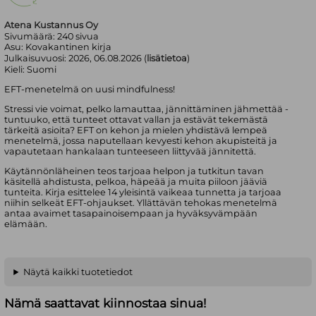
Atena Kustannus Oy
Sivumäärä:
240
sivua
Asu:
Kovakantinen kirja
Julkaisuvuosi:
2026, 06.08.2026 (
lisätietoa
)
Kieli:
Suomi
EFT-menetelmä on uusi mindfulness!
Stressi vie voimat, pelko lamauttaa, jännittäminen jähmettää -
tuntuuko, että tunteet ottavat vallan ja estävät tekemästä
tärkeitä asioita? EFT on kehon ja mielen yhdistävä lempeä
menetelmä, jossa naputellaan kevyesti kehon akupisteitä ja
vapautetaan hankalaan tunteeseen liittyvää jännitettä.
Käytännönläheinen teos tarjoaa helpon ja tutkitun tavan
käsitellä ahdistusta, pelkoa, häpeää ja muita piiloon jääviä
tunteita. Kirja esittelee 14 yleisintä vaikeaa tunnetta ja tarjoaa
niihin selkeät EFT-ohjaukset. Yllättävän tehokas menetelmä
antaa avaimet tasapainoisempaan ja hyväksyvämpään
elämään.
Näytä kaikki tuotetiedot
Nämä saattavat kiinnostaa sinua!