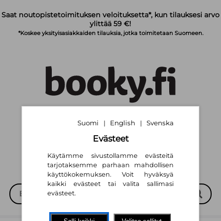
Siirry pääsisältöön
Saat noutopistetoimituksen veloituksetta*, kun tilauksesi arvo
ylittää 59 €!
*Koskee yksityisasiakkaiden tilauksia, jotka toimitetaan Suomeen.
Suomi
English
Svenska
|
|
Suomi
English
Svenska
|
|
Evästeet
Käytämme sivustollamme evästeitä
tarjotaksemme parhaan mahdollisen
käyttökokemuksen. Voit hyväksyä
kaikki evästeet tai valita sallimasi
evästeet.