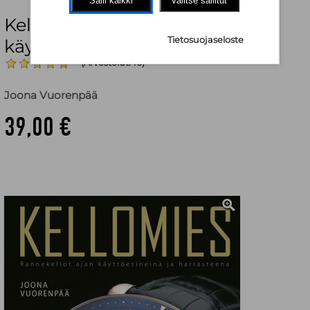
Salli kaikki
Valitse sallitut
Kellomies : Rannekellot ajan
Tietosuojaseloste
käyttöesineinä ja harrasteena
(Arvostelut: 10)
Joona Vuorenpää
39,00 €