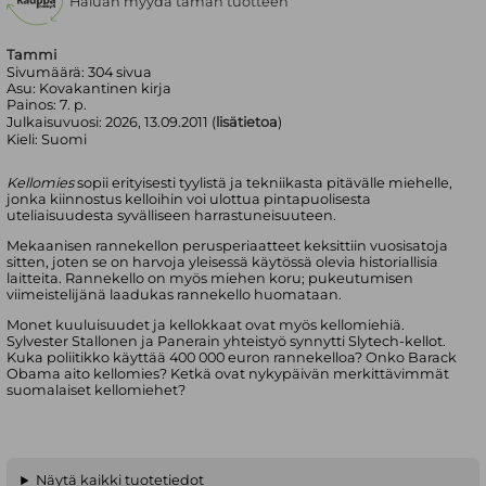
Haluan myydä tämän tuotteen
Tammi
Sivumäärä:
304
sivua
Asu:
Kovakantinen kirja
Painos:
7. p.
Julkaisuvuosi:
2026, 13.09.2011 (
lisätietoa
)
Kieli:
Suomi
Kellomies
sopii erityisesti tyylistä ja tekniikasta pitävälle miehelle,
jonka kiinnostus kelloihin voi ulottua pintapuolisesta
uteliaisuudesta syvälliseen harrastuneisuuteen.
Mekaanisen rannekellon perusperiaatteet keksittiin vuosisatoja
sitten, joten se on harvoja yleisessä käytössä olevia historiallisia
laitteita. Rannekello on myös miehen koru; pukeutumisen
viimeistelijänä laadukas rannekello huomataan.
Monet kuuluisuudet ja kellokkaat ovat myös kellomiehiä.
Sylvester Stallonen ja Panerain yhteistyö synnytti Slytech-kellot.
Kuka poliitikko käyttää 400 000 euron rannekelloa? Onko Barack
Obama aito kellomies? Ketkä ovat nykypäivän merkittävimmät
suomalaiset kellomiehet?
Näytä kaikki tuotetiedot