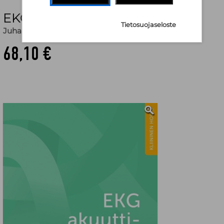
EKG akuuttihoidossa
Tietosuojaseloste
Juha Jormakka
,
Jukka Kettunen
68,10 €