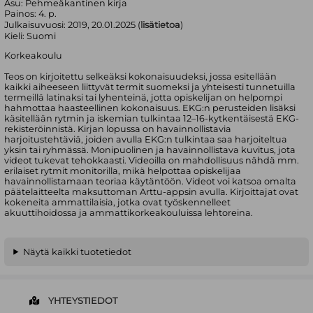
Asu:
Pehmeäkantinen kirja
Painos:
4. p.
Julkaisuvuosi:
2019, 20.01.2025 (
lisätietoa
)
Kieli:
Suomi
Korkeakoulu
Teos on kirjoitettu selkeäksi kokonaisuudeksi, jossa esitellään
kaikki aiheeseen liittyvät termit suomeksi ja yhteisesti tunnetuilla
termeillä latinaksi tai lyhenteinä, jotta opiskelijan on helpompi
hahmottaa haasteellinen kokonaisuus. EKG:n perusteiden lisäksi
käsitellään rytmin ja iskemian tulkintaa 12–16-kytkentäisestä EKG-
rekisteröinnistä. Kirjan lopussa on havainnollistavia
harjoitustehtäviä, joiden avulla EKG:n tulkintaa saa harjoiteltua
yksin tai ryhmässä. Monipuolinen ja havainnollistava kuvitus, jota
videot tukevat tehokkaasti. Videoilla on mahdollisuus nähdä mm.
erilaiset rytmit monitorilla, mikä helpottaa opiskelijaa
havainnollistamaan teoriaa käytäntöön. Videot voi katsoa omalta
päätelaitteelta maksuttoman Arttu-appsin avulla. Kirjoittajat ovat
kokeneita ammattilaisia, jotka ovat työskennelleet
akuuttihoidossa ja ammattikorkeakouluissa lehtoreina.
Näytä kaikki tuotetiedot
YHTEYSTIEDOT