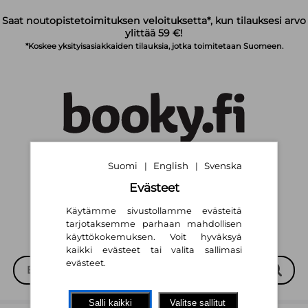
Siirry pääsisältöön
Saat noutopistetoimituksen veloituksetta*, kun tilauksesi arvo
ylittää 59 €!
*Koskee yksityisasiakkaiden tilauksia, jotka toimitetaan Suomeen.
Suomi
English
Svenska
Suomi
English
Svenska
|
|
|
|
Evästeet
Käytämme sivustollamme evästeitä
tarjotaksemme parhaan mahdollisen
käyttökokemuksen. Voit hyväksyä
kaikki evästeet tai valita sallimasi
evästeet.
Salli kaikki
Valitse sallitut