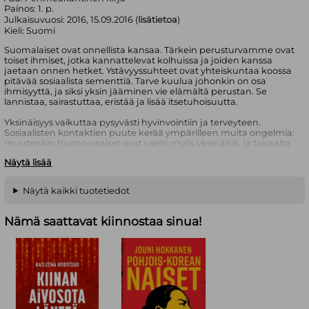
Painos:
1. p.
Julkaisuvuosi:
2016, 15.09.2016 (
lisätietoa
)
Kieli:
Suomi
Suomalaiset ovat onnellista kansaa. Tärkein perusturvamme ovat
toiset ihmiset, jotka kannattelevat kolhuissa ja joiden kanssa
jaetaan onnen hetket. Ystävyyssuhteet ovat yhteiskuntaa koossa
pitävää sosiaalista sementtiä. Tarve kuulua johonkin on osa
ihmisyyttä, ja siksi yksin jääminen vie elämältä perustan. Se
lannistaa, sairastuttaa, eristää ja lisää itsetuhoisuutta.
Yksinäisyys vaikuttaa pysyvästi hyvinvointiin ja terveyteen.
Sosiaalisten kontaktien puute kerää ympärilleen muita ongelmia:
muutenkin huono-osaiset ovat usein myös yksinäisiä, ja toisaalta
yksinäisyys lisää huono-osaisuutta. Siksi se on inhimillisen
Näytä lisää
kärsimyksen lisäksi myös merkittävä yhteiskunnallinen kysymys.
Yksinäisten Suomi pohtii yksinäisyyttä 2010-luvun Suomessa.
Näytä kaikki tuotetiedot
Tarkastelun kohteena ovat yksinäisyyden yleisyys ja sen
vaikutukset elämänlaatuun, kansanterveyteen, aivoihin ja
mieleen. Kuinka se ilmenee suomalaisessa kirjallisuudessa,
Nämä saattavat kiinnostaa sinua!
iskelmissä ja valokuvataiteessa? Mitä on yksin jääminen
parisuhteessa ja lapsuudessa? Kuinka ihmisten yksinäisyyttä voisi
vähentää?