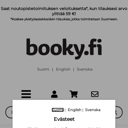
Siirry pääsisältöön
Saat noutopistetoimituksen veloituksetta*, kun tilauksesi arvo
ylittää 59 €!
*Koskee yksityisasiakkaiden tilauksia, jotka toimitetaan Suomeen.
Suomi
English
Svenska
|
|
Suomi
|
English
|
Svenska
Evästeet