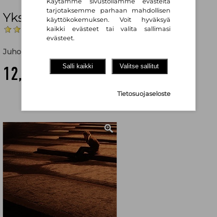
Käytämme sivustollamme evästeitä
tarjotaksemme parhaan mahdollisen
Yksinäisten Suomi
käyttökokemuksen. Voit hyväksyä
(Arvostelut: 1)
kaikki evästeet tai valita sallimasi
evästeet.
Juho Saari (toim.)
Salli kaikki
Valitse sallitut
12,20 €
Tietosuojaseloste