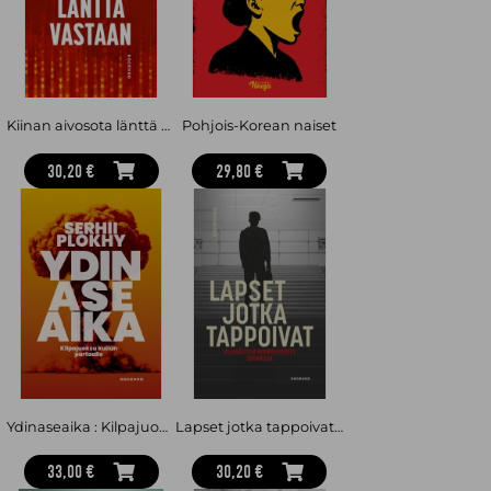
Kiinan aivosota länttä vastaan
Pohjois-Korean naiset
30,20 €
29,80 €
Ydinaseaika : Kilpajuoksu kuilun partaalle
Lapset jotka tappoivat : Alaikäisten henkirikokset Suomessa
33,00 €
30,20 €