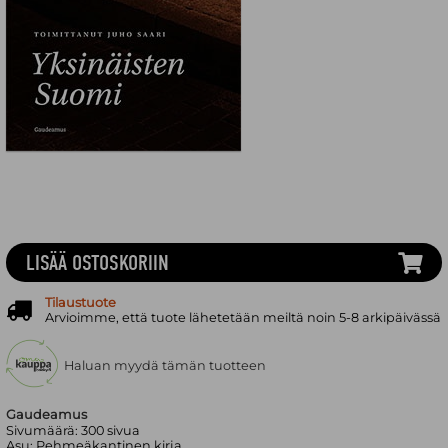
LISÄÄ OSTOSKORIIN
Tilaustuote
Arvioimme, että tuote lähetetään meiltä noin 5-8 arkipäivässä
Haluan myydä tämän tuotteen
Gaudeamus
Sivumäärä:
300
sivua
Asu:
Pehmeäkantinen kirja