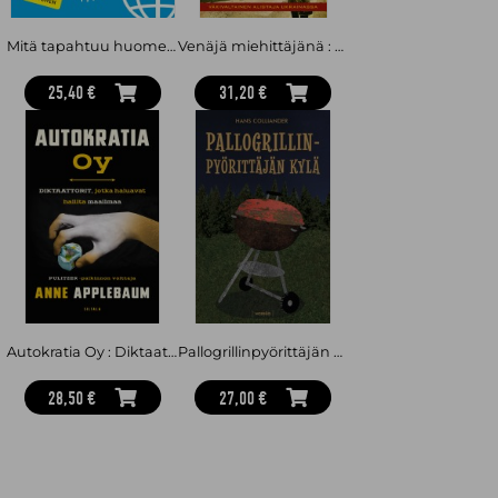
Mitä tapahtuu huomenna? – Megatrendit nopealla silmäyksellä
Venäjä miehittäjänä : Väkivaltainen alistaja Ukrainassa
25,40 €
31,20 €
Autokratia Oy : Diktaattorit, jotka haluavat hallita maailmaa
Pallogrillinpyörittäjän kylä : matkalla maaseudulla
28,50 €
27,00 €