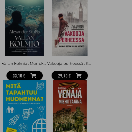
Vallan kolmio : Murroksen aikakausi ja maailmanjärjestyksen tulevaisuus
Vakooja perheessä : Kylmän sodan julmin agentti
33,10 €
29,90 €