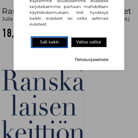
Käytämme sivustollamme evästeitä
tarjotaksemme parhaan mahdollisen
Ranskalaisen keittiön salaisuudet
käyttökokemuksen. Voit hyväksyä
Julia Child
,
Kyllikki Villa (käänt.)
,
Kirsti Rannikko (käänt.)
kaikki evästeet tai valita sallimasi
evästeet.
18,40 €
Salli kaikki
Valitse sallitut
Tietosuojaseloste