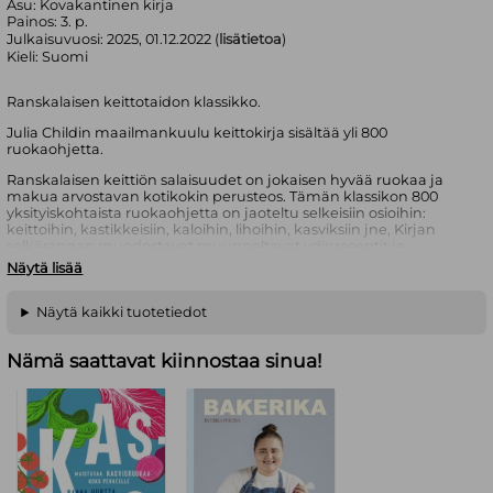
Asu:
Kovakantinen kirja
Painos:
3. p.
Julkaisuvuosi:
2025, 01.12.2022 (
lisätietoa
)
Kieli:
Suomi
Ranskalaisen keittotaidon klassikko.
Julia Childin maailmankuulu keittokirja sisältää yli 800
ruokaohjetta.
Ranskalaisen keittiön salaisuudet on jokaisen hyvää ruokaa ja
makua arvostavan kotikokin perusteos. Tämän klassikon 800
yksityiskohtaista ruokaohjetta on jaoteltu selkeisiin osioihin:
keittoihin, kastikkeisiin, kaloihin, lihoihin, kasviksiin jne, Kirjan
selkärangan muodostavat muunneltavat ydinreseptit ja
ruoanlaiton lainalaisuuksien opettelu. Kirja on säilyttänyt
Näytä lisää
asemansa ranskalaisen keittotaidon perusteoksena yli
kuudenkymmenen vuoden ajan, ja se ansaitsee yhä
kunniapaikan keittiössä.
Näytä kaikki tuotetiedot
”Juuri tällainen keittokirjan tulee olla: täynnä herkullisia reseptejä,
Nämä saattavat kiinnostaa sinua!
yksityiskohtaisia ohjeita ja tarkkoja piirroksia. Jotkut ohjeista
tuntuvat ottavan luulot pois, mutta kuten Julia Child sanoo: 'Jos
osaat lukea, osaat laittaa ruokaa.' – Entertainment Weekly
Julia Child (os. McWillimas, 1912–2004) oli amerikkalainen kokki,
ruokakirjailija ja televisiojuontaja. Hänet tunnetaan ennen
kaikkea klassikoksi nousseesta keittokirjastaan Ranskalaisen
keittiön salaisuudet (1961). Julia Child työskenteli toisen
maailmansodan aikana tutkimusassistenttina CIA:n edeltäjässä