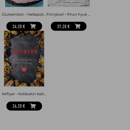
Gluteeniton - Hellapoliisin parhaat
Finnjävel – Pirun hyvä keittokirja
26,20 €
37,20 €
Airfryer - Kotikokin keittiössä - parhaat reseptit
26,20 €