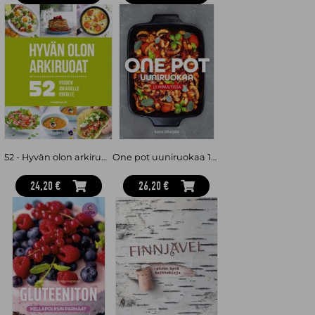
52 - Hyvän olon arkiruoat vuoden jokaiselle viikolle
One pot uuniruokaa 15 minuutissa
24,20 €
26,20 €