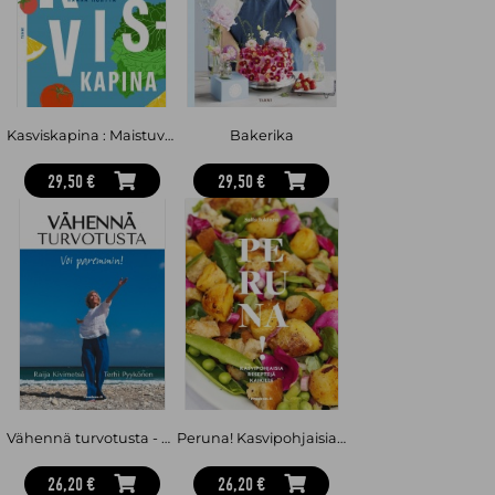
Office of Strategic Servicessa, jonka komennuksella Ceylonissa
hän tapasi tulevan miehensä Paul Childin. Vuonna 1948
pariskunta muutti Pariisiin, mikä mullisti Julia Childin suhteen
ruokaan. Hän kävi kuuluisan Cordon Bleu -kokkikoulun ja alkoi
kirjoittaa ranskalaisen keittotaidon kirjaa amerikkalaiselle yleisölle
Simone Beckin ja Louisette Berthollen kanssa. Kirjasta tuli
myyntimenestys jo 1960-luvulla, ja sitä on myyty useilla kielillä siitä
asti. Child kirjoitti myös lukuisia muita keittokirjoja, juonsi 1960–
Kasviskapina : Maistuvaa kasvisruokaa koko perheelle
Bakerika
90-luvuilla ruokaohjelmia tv:ssä ja oli vuonna 1981 mukana
perustamassa American Institute of Food and Winea, jonka
tehtävänä on kasvattaa laaturuoan ja -viinien arvostusta.
29,50 €
29,50 €
Vähennä turvotusta - Voi paremmin
Peruna! Kasvipohjaisia perunareseptejä kaikille
26,20 €
26,20 €