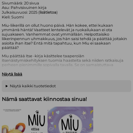
Sivumäärä:
20
sivua
Asu:
Pahvisivuinen kirja
Julkaisuvuosi:
2025 (
lisätietoa
)
Kieli:
Suomi
Miu-liikerillä on ollut huono päivä. Hän kokee, ettei kukaan
ymmärrä häntä! Vaatteet lentelevät ja ruokailukaan ei ota
sujuakseen. Vanhemmat ovat ymmällään. Helpottaisiko
liikerinpennun uhmakkuus, jos hän saisi tehdä ja päättää joitakin
asioita ihan itse? Entä mitä tapahtuu, kun Miu ei saakaan
päättää?
Miu päättää itse -kirja käsittelee taaperoiän
itsenäistymiskehityksen tuomia haasteita sekä niiden ratkaisuja
perheen pienimmille sopivalla tavalla. Se on samaistuttava
tunnetaitokirja alle 3-vuotiaille ja osa Fanni-tunnetaitosarjaa.
Näytä lisää
Julia Pöyhönen ja Heidi Livingston ovat perheiden tukemiseen,
lapsen kehitykseen ja tunnetaitoihin erikoistuneita psykologeja,
Näytä kaikki tuotetiedot
joiden motto on: luotettava psykologinen tieto kuuluu kaikille! He
ovat luoneet laajaa suosiota saaneen Fanni-tunnetaitosarjan,
jonka tavoitteena on tehdä tunnekasvatuksesta
Nämä saattavat kiinnostaa sinua!
mahdollisimman helppoa.
Kirjan suloisesta kuvituksesta vastaa lastenkirjojen kuvittaja ja
graafinen suunnittelija Larissa Saloranta.
Suositusikä 0+.