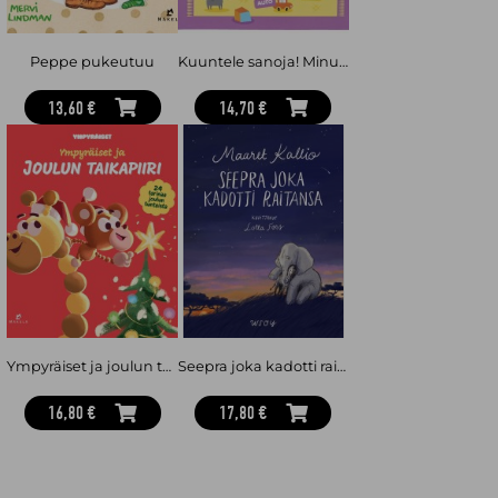
Peppe pukeutuu
Kuuntele sanoja! Minun päiväni 0-2 v
13,60 €
14,70 €
Ympyräiset ja joulun taikapiiri
Seepra joka kadotti raitansa
16,80 €
17,80 €