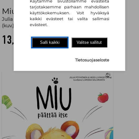
Käytämme sivustollamme evästeitä
tarjotaksemme parhaan mahdollisen
Miu päättää itse
käyttökokemuksen. Voit hyväksyä
Julia Pöyhönen
,
Heidi Livingston
,
Larissa Saloranta
kaikki evästeet tai valita sallimasi
evästeet.
(kuv.)
13,70 €
Salli kaikki
Valitse sallitut
Tietosuojaseloste