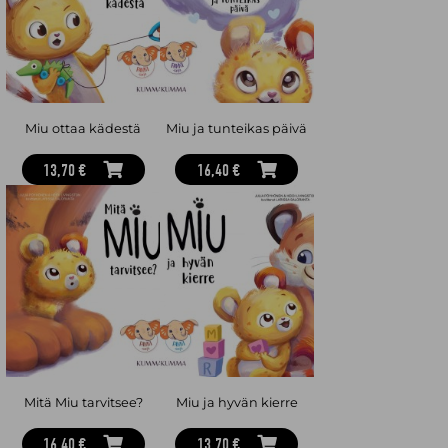
Miu ottaa kädestä
Miu ja tunteikas päivä
13,70 €
16,40 €
Mitä Miu tarvitsee?
Miu ja hyvän kierre
16,40 €
13,70 €