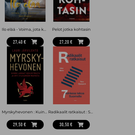
Ilo elää - Voima, jota kaipasit
Pelot jotka kohtasin
27,40 €
27,20 €
Myrskyhevonen : Kuinka lakkaat huolehtimasta ja opit syleilemään muutosta
Radikaalit ratkaisut : Seitsemän rohkeaa tekoa Suomelle
29,50 €
30,50 €