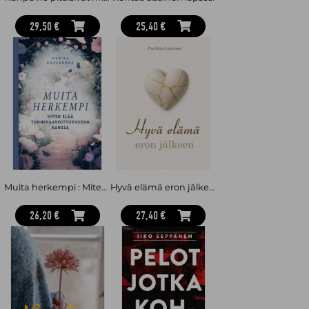
29,50 €
25,40 €
Muita herkempi : Miten elää tunnehaavoittuvuuden kanssa
Hyvä elämä eron jälkeen
26,20 €
27,40 €