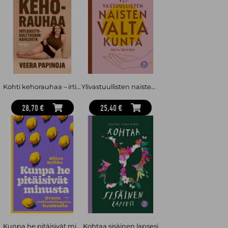
ympäri maailmaa. Smithin suuri missio onkin tuoda tietoa mielen
taidoista kaikkien ulottuville.
Kohti kehorauhaa – irti dieettikulttuurin kahleista
Ylivastuullisten naisten valtakunta
28,70 €
25,40 €
Kunpa he pitäisivät minusta : Eroon riittämättömyyden tunteesta
Kohtaa sisäinen lapsesi