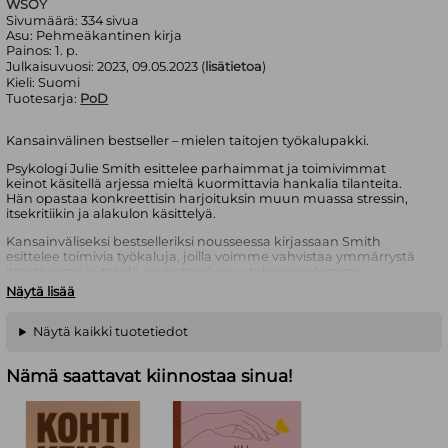
WSOY
Sivumäärä:
334
sivua
Asu:
Pehmeäkantinen kirja
Painos:
1. p.
Julkaisuvuosi:
2023, 09.05.2023 (
lisätietoa
)
Kieli:
Suomi
Tuotesarja:
PoD
Kansainvälinen bestseller – mielen taitojen työkalupakki.
Psykologi Julie Smith esittelee parhaimmat ja toimivimmat
keinot käsitellä arjessa mieltä kuormittavia hankalia tilanteita.
Hän opastaa konkreettisin harjoituksin muun muassa stressin,
itsekritiikin ja alakulon käsittelyä.
Kansainväliseksi bestselleriksi nousseessa kirjassaan Smith
esittelee toimivia työkaluja, joilla voimme vahvistaa ymmärrystä
itsestämme ja tehdä myönteisiä muutoksia mielemme
vahvistamiseksi. Tunteemme, ajatuksemme, tuntemuksemme
Näytä lisää
ja toimintamme ovat kokonaisuus, jossa kaikki vaikuttaa
kaikkeen. Muutoksia saadaan aikaan vaikuttamalla jo yhteen
osa-alueeseen.
Miksei kukaan kertonut minulle tätä aiemmin?
Näytä kaikki tuotetiedot
toimii käsikirjana niin mielen joustokyvyn arkisessa
treenaamisessa kuin erityisten vastoinkäymisten täsmällisessä
Nämä saattavat kiinnostaa sinua!
taklaamisessa.
Dr. Julie Smith on psykologi, joka pitää vastaanottoaan
Hampshiressa Englannissa. Smithin arkisiin mielen taitoihin
pureutuvat TikTok-videot ovat saavuttaneet huiman suosion