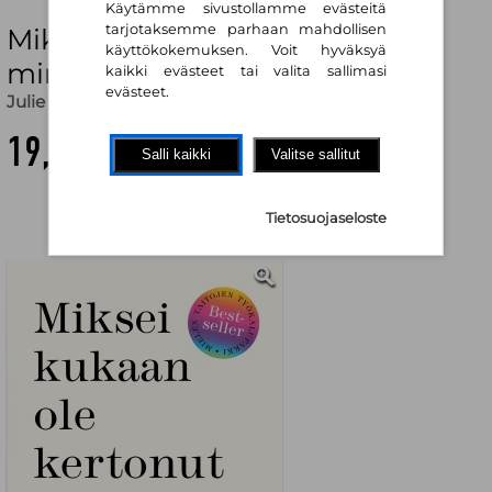
Käytämme sivustollamme evästeitä
tarjotaksemme parhaan mahdollisen
Miksei kukaan ole kertonut
käyttökokemuksen. Voit hyväksyä
minulle tätä aiemmin?
kaikki evästeet tai valita sallimasi
evästeet.
Julie Smith
,
Susanna Hirvikorpi (käänt.)
19,70 €
Salli kaikki
Valitse sallitut
Tietosuojaseloste