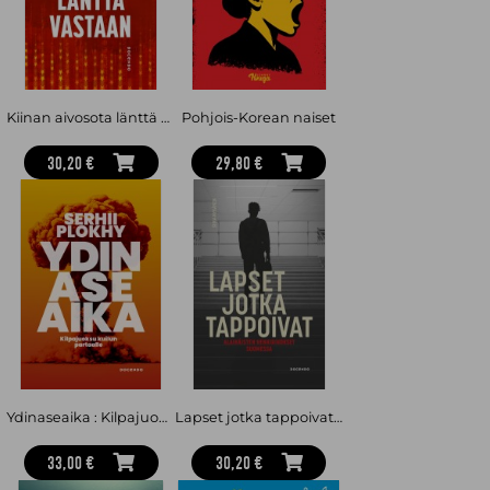
Kiinan aivosota länttä vastaan
Pohjois-Korean naiset
30,20 €
29,80 €
Ydinaseaika : Kilpajuoksu kuilun partaalle
Lapset jotka tappoivat : Alaikäisten henkirikokset Suomessa
33,00 €
30,20 €