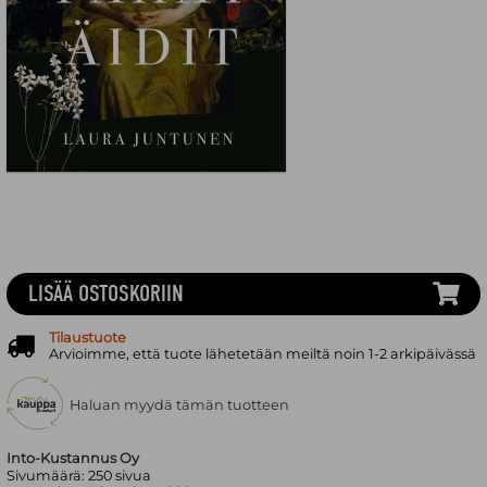
LISÄÄ OSTOSKORIIN
Tilaustuote
Arvioimme, että tuote lähetetään meiltä noin 1-2 arkipäivässä
Haluan myydä tämän tuotteen
Into-Kustannus Oy
Sivumäärä:
250
sivua