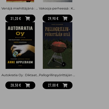
Venäjä miehittäjänä : Väkivaltainen alistaja Ukrainassa
Vakooja perheessä : Kylmän sodan julmin agentti
31,20 €
29,90 €
Autokratia Oy : Diktaattorit, jotka haluavat hallita maailmaa
Pallogrillinpyörittäjän kylä : matkalla maaseudulla
28,50 €
27,00 €