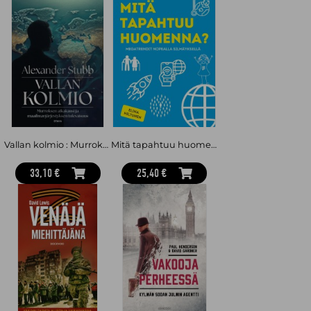
Vallan kolmio : Murroksen aikakausi ja maailmanjärjestyksen tulevaisuus
Mitä tapahtuu huomenna? – Megatrendit nopealla silmäyksellä
33,10 €
25,40 €