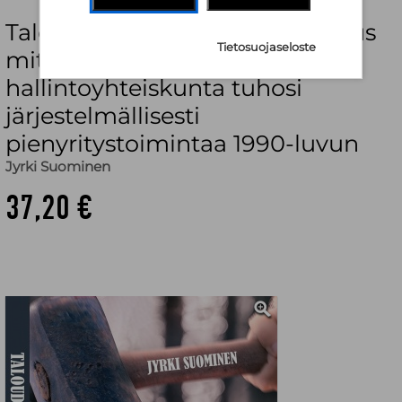
Taloudellinen pahuus : kertomus
Tietosuojaseloste
miten suomalainen
hallintoyhteiskunta tuhosi
järjestelmällisesti
pienyritystoimintaa 1990-luvun
Jyrki Suominen
37,20 €