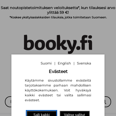
Siirry pääsisältöön
Saat noutopistetoimituksen veloituksetta*, kun tilauksesi arvo
ylittää 59 €!
*Koskee yksityisasiakkaiden tilauksia, jotka toimitetaan Suomeen.
Suomi
English
Svenska
|
|
Suomi
English
Svenska
|
|
Evästeet
Käytämme sivustollamme evästeitä
tarjotaksemme parhaan mahdollisen
käyttökokemuksen. Voit hyväksyä
kaikki evästeet tai valita sallimasi
evästeet.
Salli kaikki
Valitse sallitut