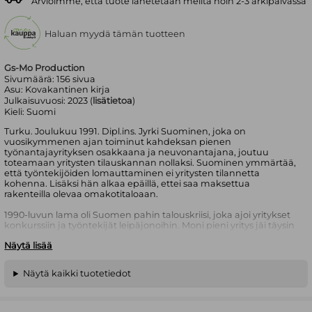
Arvioimme, että tuote lähetetään meiltä noin 2-3 arkipäivässä
Haluan myydä tämän tuotteen
Gs-Mo Production
Sivumäärä:
156
sivua
Asu:
Kovakantinen kirja
Julkaisuvuosi:
2023 (
lisätietoa
)
Kieli:
Suomi
Turku. Joulukuu 1991. Dipl.ins. Jyrki Suominen, joka on
vuosikymmenen ajan toiminut kahdeksan pienen
työnantajayrityksen osakkaana ja neuvonantajana, joutuu
toteamaan yritysten tilauskannan nollaksi. Suominen ymmärtää,
että työntekijöiden lomauttaminen ei yritysten tilannetta
kohenna. Lisäksi hän alkaa epäillä, ettei saa maksettua
rakenteilla olevaa omakotitaloaan.
1990-luvun lama oli Suomen pahin talouskriisi, joka ajoi yritykset
konkurssiin ja työntekijät leipäjonoihin. Moni pieni yritys jäi täysin
oman onnensa nojaan, ja lamavuodet muistetaankin yrittäjien
Näytä lisää
alkoholisoitumisesta ja itsemurhaluvuista.
Suominen kutsuu yhteiskunnan toimintaa yrityksiä kohtaan
Näytä kaikki tuotetiedot
nimellä Taloudellinen pahuus. Taloudellinen pahuus sisälsi
oikeustajun vastaisia yleispanttausvaatimuksia, vakuuksilla
keinottelua ja pakkomyyntejä, Taloudellisen katastrofin
viimeistelivät ongelmaluottoja hallinnoimaan perustetut Arsenal