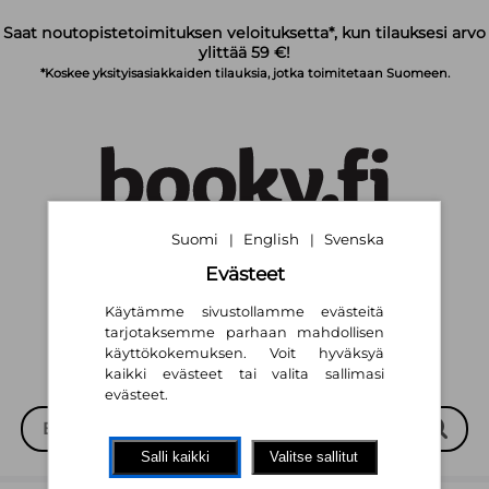
Siirry pääsisältöön
Saat noutopistetoimituksen veloituksetta*, kun tilauksesi arvo
ylittää 59 €!
*Koskee yksityisasiakkaiden tilauksia, jotka toimitetaan Suomeen.
Suomi
English
Svenska
|
|
Suomi
English
Svenska
|
|
Evästeet
Käytämme sivustollamme evästeitä
tarjotaksemme parhaan mahdollisen
käyttökokemuksen. Voit hyväksyä
kaikki evästeet tai valita sallimasi
evästeet.
Salli kaikki
Valitse sallitut