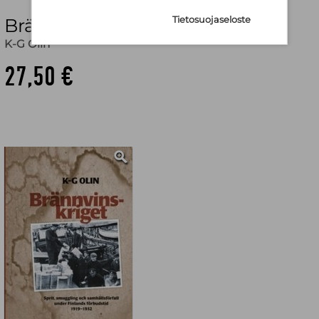
Brännvinskriget
Tietosuojaseloste
K-G Olin
27,50 €