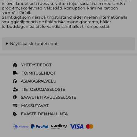
in över landet och i dess kölvatten följer sociala och medicinska
problem; skörlevnad, våldsdåd, korruption, kriminalitet och
samhällsförfall.
Samtidigt som närapå krigstillstånd råder mellan internationella
smugglarligor och de finländska myndigheterna, håller
förbudslagen på att förvandla samhället till en polisstat.
Näytä kaikki tuotetiedot
YHTEYSTIEDOT
TOIMITUSEHDOT
ASIAKASPALVELU
TIETOSUOJASELOSTE
SAAVUTETTAVUUSSELOSTE
MAKSUTAVAT
EVÄSTEIDEN HALLINTA