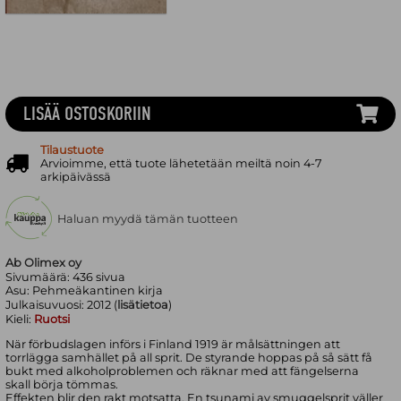
LISÄÄ OSTOSKORIIN
Tilaustuote
Arvioimme, että tuote lähetetään meiltä noin 4-7
arkipäivässä
Haluan myydä tämän tuotteen
Ab Olimex oy
Sivumäärä:
436
sivua
Asu:
Pehmeäkantinen kirja
Julkaisuvuosi:
2012 (
lisätietoa
)
Kieli:
Ruotsi
När förbudslagen införs i Finland 1919 är målsättningen att
torrlägga samhället på all sprit. De styrande hoppas på så sätt få
bukt med alkoholproblemen och räknar med att fängelserna
skall börja tömmas.
Effekten blir den rakt motsatta. En tsunami av smuggelsprit väller