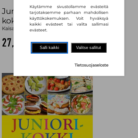
Käytämme sivustollamme evästeitä
Juniorikokki - Koko vuoden
tarjotaksemme parhaan mahdollisen
kokkauskirja
käyttökokemuksen. Voit hyväksyä
kaikki evästeet tai valita sallimasi
Kaisa Sillanpää
evästeet.
27,40 €
Salli kaikki
Valitse sallitut
Tietosuojaseloste