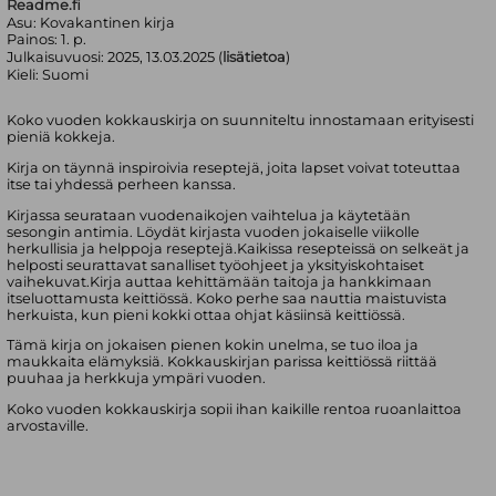
Readme.fi
Asu:
Kovakantinen kirja
Painos:
1. p.
Julkaisuvuosi:
2025, 13.03.2025 (
lisätietoa
)
Kieli:
Suomi
Koko vuoden kokkauskirja on suunniteltu innostamaan erityisesti
pieniä kokkeja.
Kirja on täynnä inspiroivia reseptejä, joita lapset voivat toteuttaa
itse tai yhdessä perheen kanssa.
Kirjassa seurataan vuodenaikojen vaihtelua ja käytetään
sesongin antimia. Löydät kirjasta vuoden jokaiselle viikolle
herkullisia ja helppoja reseptejä.Kaikissa resepteissä on selkeät ja
helposti seurattavat sanalliset työohjeet ja yksityiskohtaiset
vaihekuvat.Kirja auttaa kehittämään taitoja ja hankkimaan
itseluottamusta keittiössä. Koko perhe saa nauttia maistuvista
herkuista, kun pieni kokki ottaa ohjat käsiinsä keittiössä.
Tämä kirja on jokaisen pienen kokin unelma, se tuo iloa ja
maukkaita elämyksiä. Kokkauskirjan parissa keittiössä riittää
puuhaa ja herkkuja ympäri vuoden.
Koko vuoden kokkauskirja sopii ihan kaikille rentoa ruoanlaittoa
arvostaville.