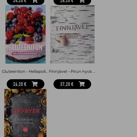
24,20 €
26,20 €
Gluteeniton - Hellapoliisin parhaat
Finnjävel – Pirun hyvä keittokirja
26,20 €
37,20 €