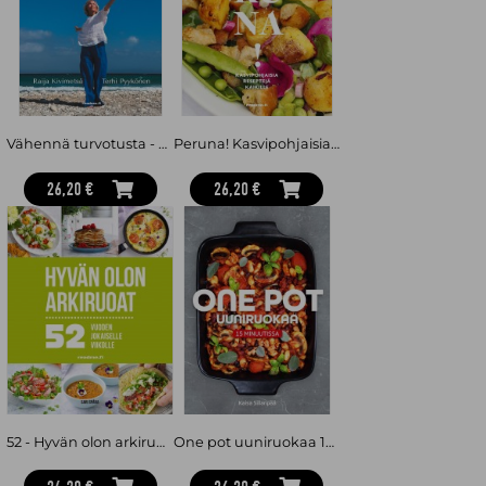
Vähennä turvotusta - Voi paremmin
Peruna! Kasvipohjaisia perunareseptejä kaikille
26,20 €
26,20 €
52 - Hyvän olon arkiruoat vuoden jokaiselle viikolle
One pot uuniruokaa 15 minuutissa