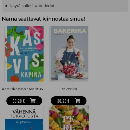
Näytä kaikki tuotetiedot
Nämä saattavat kiinnostaa sinua!
Kasviskapina : Maistuvaa kasvisruokaa koko perheelle
Bakerika
30,20 €
30,20 €