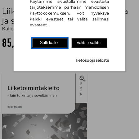
Käytämme sivustollamme evästeitä
tarjotaksemme parhaan mahdollisen
Liiketoimintakielto : lain tulkinta
käyttökokemuksen. Voit hyväksyä
ja soveltaminen
kaikki evästeet tai valita sallimasi
evästeet.
Kalle Määttä
85,70 €
Salli kaikki
Valitse sallitut
Tietosuojaseloste