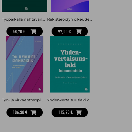
Työpaikalla nähtävänä oltava lainsäädäntö 2026
Rekisteröidyn oikeudet : käytännön käsikirja
58,70 €
97,00 €
Työ- ja virkaehtosopimusoikeus
Yhdenvertaisuuslaki kommentein
106,30 €
115,20 €