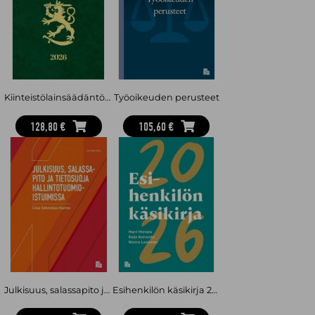
sen lähialoilta. Määttä on toiminut esimerkiksi
talousrikostorjunnan johtoryhmänjäsenenä ja laatinut
tutkimuksia muun muassa vero-oikeudesta, harmaasta
taloudesta ja talousrikollisuudesta. Lisäksi hän on toiminut
lainsoveltamistehtävissä sekä konsultointi- ja
asiantuntijatehtävissä.
Kiinteistölainsäädäntö 2026
Työoikeuden perusteet
128,80 €
105,60 €
Julkisuus, salassapito ja tietosuoja hallintotuomioistuimissa
Esihenkilön käsikirja 2026