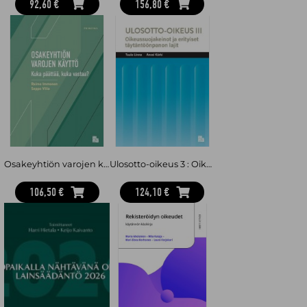
92,60 €
156,80 €
Osakeyhtiön varojen käyttö : Kuka päättää, kuka vastaa?
Ulosotto-oikeus 3 : Oikeussuojakeinot ja erityiset täytäntöönpanon lajit
106,50 €
124,10 €