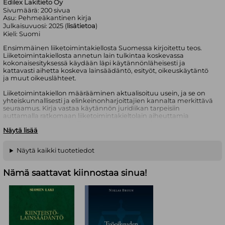
Edilex Lakitieto Oy
Sivumäärä:
200
sivua
Asu:
Pehmeäkantinen kirja
Julkaisuvuosi:
2025 (
lisätietoa
)
Kieli:
Suomi
Ensimmäinen liiketoimintakiellosta Suomessa kirjoitettu teos.
Liiketoimintakiellosta annetun lain tulkintaa koskevassa
kokonaisesityksessä käydään läpi käytännönläheisesti ja
kattavasti aihetta koskeva lainsäädäntö, esityöt, oikeuskäytäntö
ja muut oikeuslähteet.
Liiketoimintakiellon määrääminen aktualisoituu usein, ja se on
yhteiskunnallisesti ja elinkeinonharjoittajien kannalta merkittävä
seuraamus. Kirja vastaa käytännön juridiikan tarpeisiin
auttamalla ratkomaan liiketoimintakieltolain aiheuttamia
tulkinnanvaraisuuksia. Toisaalta se osoittaa liikkumavaran, joka
Näytä lisää
on olemassa liiketoimintaa harjoitettaessa. Liiketoimintakiellosta
annetun lain lisäksi teoksessa kiinnitetään huomiota myös
muuhun lainsäädäntöön, jossa viitataan liiketoimintakieltoon,
Näytä kaikki tuotetiedot
esimerkiksi kelpoisuuteen vaikuttavana seikkana.
Kirja on suunnattu ensisijaisesti juristikunnalle tuomioistuimissa,
Nämä saattavat kiinnostaa sinua!
asianajajille ja muille juristeille, kuten erityisesti harmaan
talouden ja talousrikosten tutkijoille. Teos soveltuu hyvin myös
oppikirjakäyttöön. Lisäksi siitä hyötyvät elinkeinonharjoittajat.
Oikeustieteen tohtori Kalle Määttä toimii parhaillaan vero-
oikeuden professorina Vaasan yliopistossa. Hän on kirjoittanut ja
toimittanut yli 50 teosta sekä noin 150 artikkelia oikeustieteestä ja