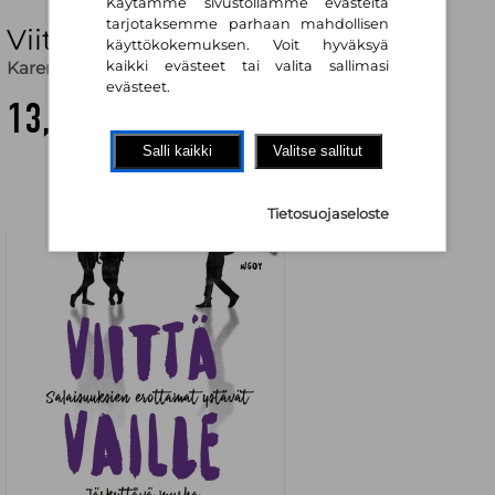
Käytämme sivustollamme evästeitä
tarjotaksemme parhaan mahdollisen
Viittä vaille kuolema
käyttökokemuksen. Voit hyväksyä
Karen M. McManus
,
Inka Parpola (käänt.)
kaikki evästeet tai valita sallimasi
evästeet.
13,30 €
Salli kaikki
Valitse sallitut
Tietosuojaseloste