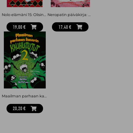
Nolo elämäni 15: Olisinpa Pariisissa
Neropatin päiväkirja: Kaaoskemut : Neropatin päiväkirja 20
19,00 €
17,40 €
Maailman parhaan kaverin kauhujutut 2. Kirjoittanut Rowley Jefferson
20,20 €