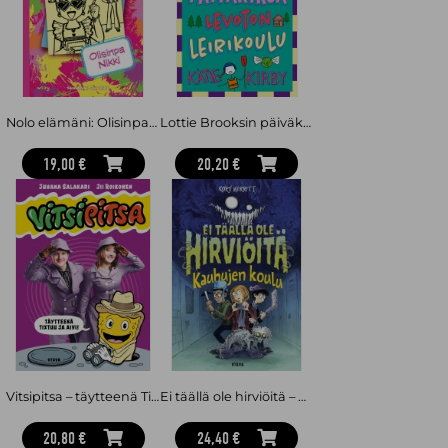
Nolo elämäni: Olisinpa Nikki
Lottie Brooksin päiväkirja: Levoton leirikoulu
19,00 €
20,20 €
Vitsipitsa – täytteenä Tixtuu ja Aivi
Ei täällä ole hirviöitä – Kauhujen koulu
20,80 €
24,40 €