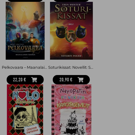
Pelkovaara – Maanalainen tehtävä
Soturikissat: Novellit: Soturin polku
22,20 €
20,90 €