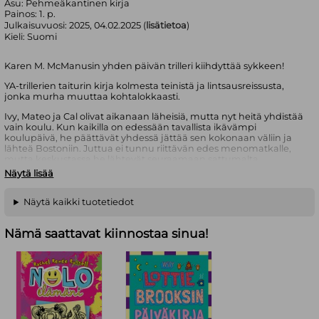
Asu:
Pehmeäkantinen kirja
Painos:
1. p.
Julkaisuvuosi:
2025, 04.02.2025 (
lisätietoa
)
Kieli:
Suomi
Karen M. McManusin yhden päivän trilleri kiihdyttää sykkeen!
YA-trillerien taiturin kirja kolmesta teinistä ja lintsausreissusta,
jonka murha muuttaa kohtalokkaasti.
Ivy, Mateo ja Cal olivat aikanaan läheisiä, mutta nyt heitä yhdistää
vain koulu. Kun kaikilla on edessään tavallista ikävämpi
koulupäivä, he päättävät yhdessä jättää sen kokonaan väliin ja
lähteä Bostoniin. Juttua ei tunnu riittävän edes menomatkalle,
mutta keskustassa he lähtevät seuraamaan sattumalta
näkemäänsä luokkakaveria piristyksen toivossa. Pahaksi onneksi
Näytä lisää
kaveri kävelee suoraan omaan kuolemaansa – ja yhtäkkiä Ivy,
Mateo ja Cal piileskelevät poliisia.
Näytä kaikki tuotetiedot
Heillä on kuin onkin jotain yhteistä: suora yhteys murhattuun
poikaan.
Nämä saattavat kiinnostaa sinua!
Kirjailija
Karen M. McManus
asuu Yhdysvaltain itärannikolla.
Hänen kaikki YA-trillerinsä ovat nousseet kansainvälisiksi
myyntimenestyksiksi. McManusin esikoisteoksesta
Yksi meistä
valehtelee
on tehty myös Netflix-sarja.