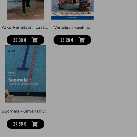
Askel kerrallaan : Lääkärin juoksuopas
Veneilijän käsikirja
28,30 €
26,20 €
Suomela – uimahalli yhteiskunnassa
29,50 €