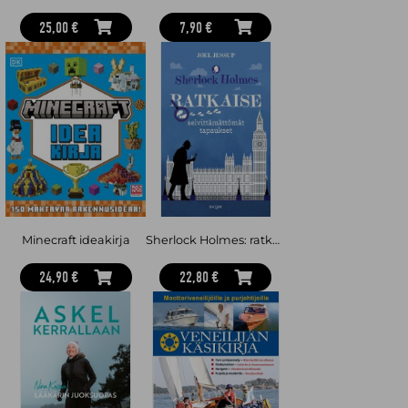
25,00 €
7,90 €
Minecraft ideakirja
Sherlock Holmes: ratkaise selvittämättömät tapaukset
24,90 €
22,80 €