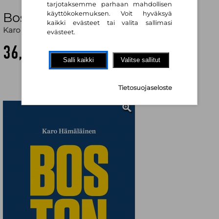
tarjotaksemme parhaan mahdollisen
Boston : kertomus juoksusta
käyttökokemuksen. Voit hyväksyä
kaikki evästeet tai valita sallimasi
Karo Hämäläinen
evästeet.
36,80 €
Salli kaikki
Valitse sallitut
Tietosuojaseloste