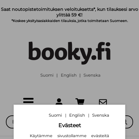
Siirry pääsisältöön
Saat noutopistetoimituksen veloituksetta*, kun tilauksesi arvo
ylittää 59 €!
*Koskee yksityisasiakkaiden tilauksia, jotka toimitetaan Suomeen.
Suomi
English
Svenska
|
|
Suomi
English
Svenska
|
|
Evästeet
Käytämme sivustollamme evästeitä