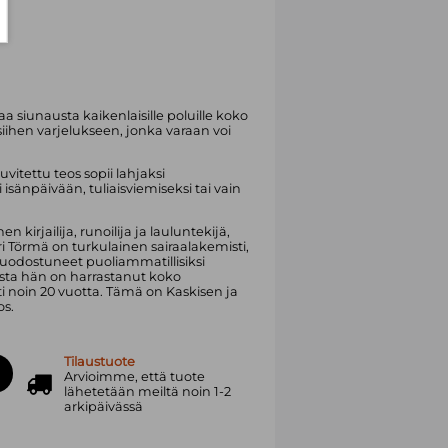
 siunausta kaikenlaisille poluille koko
siihen varjelukseen, jonka varaan voi
uvitettu teos sopii lahjaksi
 isänpäivään, tuliaisviemiseksi tai vain
irjailija, runoilija ja lauluntekijä,
 Ari Törmä on turkulainen sairaalakemisti,
muodostuneet puoliammatillisiksi
usta hän on harrastanut koko
i noin 20 vuotta. Tämä on Kaskisen ja
s.
Tilaustuote
Arvioimme, että tuote
lähetetään meiltä noin 1-2
arkipäivässä