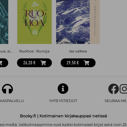
Sinä rakastat minua, sinun täytyy
Ruohoa : Runoja
Iso valkea
26,20 €
29,50 €
AKASPALVELU
YHTEYSTIEDOT
SEURAA ME
Booky.fi | Kotimainen kirjakauppasi netissä
i meiltä. Valikoimassamme ovat kaikki kotimaiset kirjat sekä noin 25