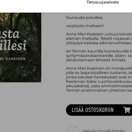
Asu:
Kovakantinen kirja
Tietosuojaseloste
Julkaisuvuosi:
2026 (
lisätietoa
)
Kieli:
Suomi
Siunausta poluillesi,
varjelusta matkaan!
Anna-Mari Kaskisen uutuus toivottaa
elämän matkalla. Tekstit nojaavat 
jättäytyä kaikissa elämänvaiheissa.
Ari Törmän kauniilla luontokuvilla k
syntymäpäiväsankareille, äitien- tai
ilahduttamaan läheistä ihmistä.
Anna-Mari Kaskinen on monipuolinen k
jolla on laaja kirjallinen tuotanto.
jonka lukuisat harrastukset ovat 
freelancer-töiksi. Luontovalokuva
aikuisikänsä, josta ammattimaisest
Törmän ensimmäinen yhteinen teo
LISÄÄ OSTOSKORIIN
Haluan myydä tämän