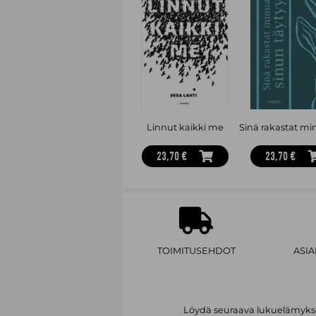
Linnut kaikki me
23,70 €
23,70 €
TOIMITUSEHDOT
ASI
Löydä seuraava lukuelämykses