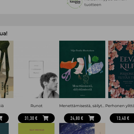
tuotteen
ua!
miä
Runot
Menettämisestä, säilyttämisestä
31,30 €
24,80 €
13,40 €