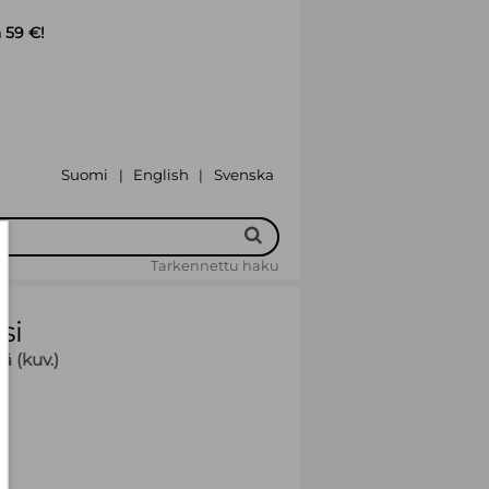
 59 €!
Suomi
English
Svenska
|
|
Tarkennettu haku
si
ä (kuv.)