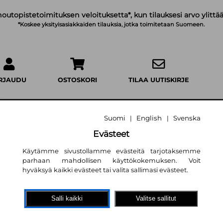
noutopistetoimituksen veloituksetta*, kun tilauksesi arvo ylittää
*Koskee yksityisasiakkaiden tilauksia, jotka toimitetaan Suomeen.
IRJAUDU
OSTOSKORI
TILAA UUTISKIRJE
Suomi
English
Svenska
|
|
Evästeet
Siunausta poluille
Käytämme sivustollamme evästeitä tarjotaksemme
parhaan mahdollisen käyttökokemuksen. Voit
Anna-Mari Kaskinen
,
Ari Törm
hyväksyä kaikki evästeet tai valita sallimasi evästeet.
19,10 €
Salli kaikki
Valitse sallitut
Kirjapaja