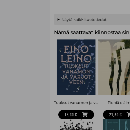
Näytä kaikki tuotetiedot
Nämä saattavat kiinnostaa sin
Tuoksut vanamon ja varjot veen : Valikoima runoja
Pieniä eläi
15,30 €
21,60 €