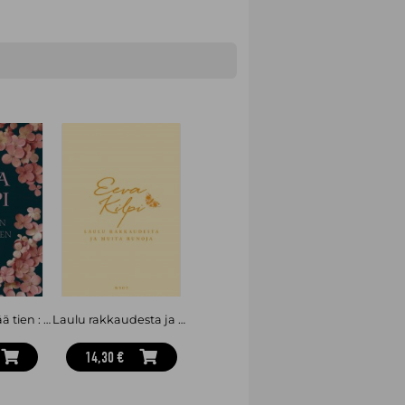
Perhonen ylittää tien : Kootut runot 1972-2000
Laulu rakkaudesta ja muita runoja
14,30 €