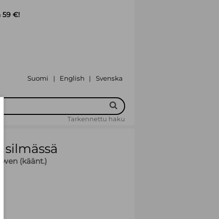
 59 €!
Suomi
English
Svenska
|
|
Tarkennettu haku
 silmässä
wen (käänt.)