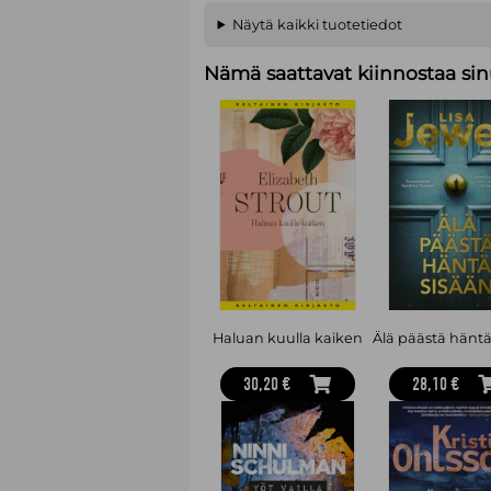
Näytä kaikki tuotetiedot
Nämä saattavat kiinnostaa sin
Haluan kuulla kaiken
Älä päästä häntä
30,20 €
28,10 €