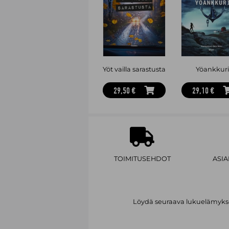
Yöt vailla sarastusta
Yöankkur
29,50 €
29,10 €
TOIMITUSEHDOT
ASI
Löydä seuraava lukuelämykses