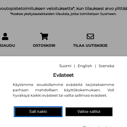
noutopistetoimituksen veloituksetta*, kun tilauksesi arvo ylittää
*Koskee yksityisasiakkaiden tilauksia, jotka toimitetaan Suomeen.
IRJAUDU
OSTOSKORI
TILAA UUTISKIRJE
Suomi
English
Svenska
|
|
Evästeet
Save us – Myrskyn
Käytämme sivustollamme evästeitä tarjotaksemme
parhaan mahdollisen käyttökokemuksen. Voit
Mona Kasten
,
Sanna van Leeu
hyväksyä kaikki evästeet tai valita sallimasi evästeet.
30,50 €
Salli kaikki
Valitse sallitut
Kustannusosakeyhtiö Otava