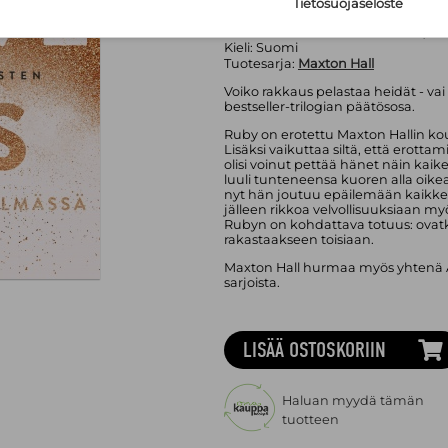
Sivumäärä:
400
sivua
Tietosuojaseloste
Asu:
Kovakantinen kirja
Julkaisuvuosi:
2026, 30.04.2026 (
lisä
Kieli:
Suomi
Tuotesarja:
Maxton Hall
Voiko rakkaus pelastaa heidät - va
bestseller-trilogian päätösosa.
Ruby on erotettu Maxton Hallin ko
Lisäksi vaikuttaa siltä, että erot
olisi voinut pettää hänet näin ka
luuli tunteneensa kuoren alla oik
nyt hän joutuu epäilemään kaikkea 
jälleen rikkoa velvollisuuksiaan 
Rubyn on kohdattava totuus: ovatko 
rakastaakseen toisiaan.
Maxton Hall hurmaa myös yhtenä
sarjoista.
LISÄÄ OSTOSKORIIN
Haluan myydä tämän
tuotteen