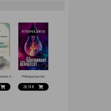
Tavaratalon rohkeat naiset
Pitkäperjantai
28,10 €