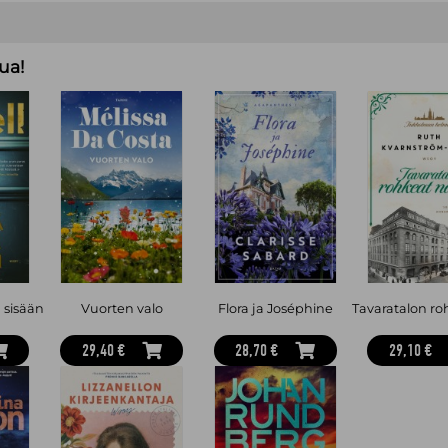
ua!
 sisään
Vuorten valo
Flora ja Joséphine
29,40 €
28,70 €
29,10 €