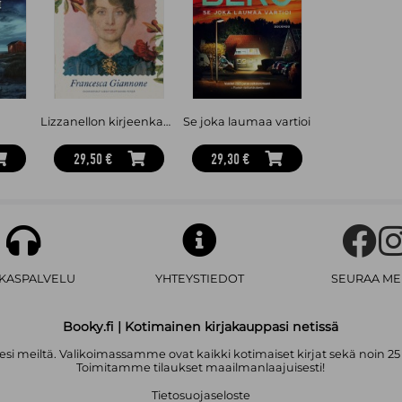
i
Lizzanellon kirjeenkantaja
Se joka laumaa vartioi
29,50 €
29,30 €
AKASPALVELU
YHTEYSTIEDOT
SEURAA ME
Booky.fi | Kotimainen kirjakauppasi netissä
i meiltä. Valikoimassamme ovat kaikki kotimaiset kirjat sekä noin 25
Toimitamme tilaukset maailmanlaajuisesti!
Tietosuojaseloste