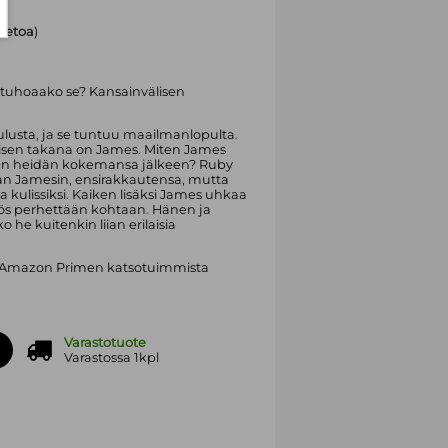
tietoa
)
i tuhoaako se? Kansainvälisen
ulusta, ja se tuntuu maailmanlopulta.
tamisen takana on James. Miten James
iken heidän kokemansa jälkeen? Ruby
ean Jamesin, ensirakkautensa, mutta
kulissiksi. Kaiken lisäksi James uhkaa
myös perhettään kohtaan. Hänen ja
he kuitenkin liian erilaisia
 Amazon Primen katsotuimmista
Varastotuote
Varastossa 1kpl