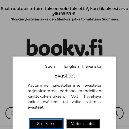
Siirry pääsisältöön
Saat noutopistetoimituksen veloituksetta*, kun tilauksesi arvo
ylittää 59 €!
*Koskee yksityisasiakkaiden tilauksia, jotka toimitetaan Suomeen.
Suomi
English
Svenska
|
|
Suomi
English
Svenska
|
|
Evästeet
Käytämme sivustollamme evästeitä
tarjotaksemme parhaan mahdollisen
käyttökokemuksen. Voit hyväksyä
kaikki evästeet tai valita sallimasi
evästeet.
Salli kaikki
Valitse sallitut