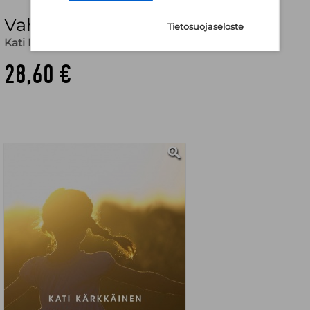
Vahvista lasta
Tietosuojaseloste
Kati Kärkkäinen
28,60 €