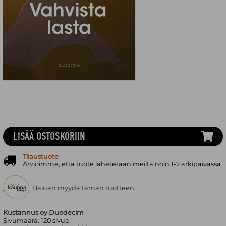
LISÄÄ OSTOSKORIIN
Tilaustuote
Arvioimme, että tuote lähetetään meiltä noin 1-2 arkipäivässä
Haluan myydä tämän tuotteen
Kustannus oy Duodecim
Sivumäärä:
120
sivua