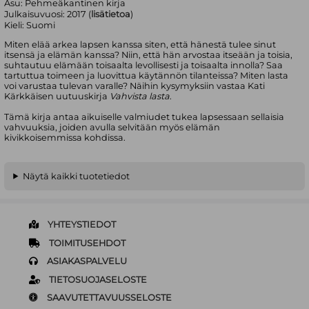
Asu:
Pehmeäkantinen kirja
Julkaisuvuosi:
2017 (
lisätietoa
)
Kieli:
Suomi
Miten elää arkea lapsen kanssa siten, että hänestä tulee sinut
itsensä ja elämän kanssa? Niin, että hän arvostaa itseään ja toisia,
suhtautuu elämään toisaalta levollisesti ja toisaalta innolla? Saa
tartuttua toimeen ja luovittua käytännön tilanteissa? Miten lasta
voi varustaa tulevan varalle? Näihin kysymyksiin vastaa Kati
Kärkkäisen uutuuskirja
Vahvista lasta
.
Tämä kirja antaa aikuiselle valmiudet tukea lapsessaan sellaisia
vahvuuksia, joiden avulla selvitään myös elämän
kivikkoisemmissa kohdissa.
Näytä kaikki tuotetiedot
YHTEYSTIEDOT
TOIMITUSEHDOT
ASIAKASPALVELU
TIETOSUOJASELOSTE
SAAVUTETTAVUUSSELOSTE