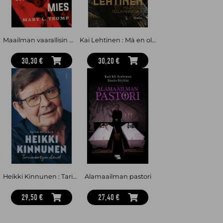
Maailman vaarallisin mies. Kuinka perheeni loi Donald Trumpin
Kai Lehtinen : Mä en ole sellainen poika
30,30 €
30,20 €
Heikki Kinnunen : Tarinankertojan elämät
Alamaailman pastori
29,50 €
27,40 €