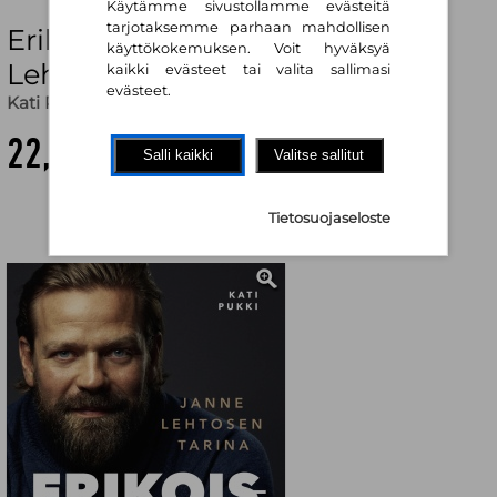
Käytämme sivustollamme evästeitä
tarjotaksemme parhaan mahdollisen
Erikoisjoukoissa – Janne
käyttökokemuksen. Voit hyväksyä
Lehtosen tarina
kaikki evästeet tai valita sallimasi
evästeet.
Kati Pukki
,
Janne Lehtonen
22,20 €
Salli kaikki
Valitse sallitut
Tietosuojaseloste