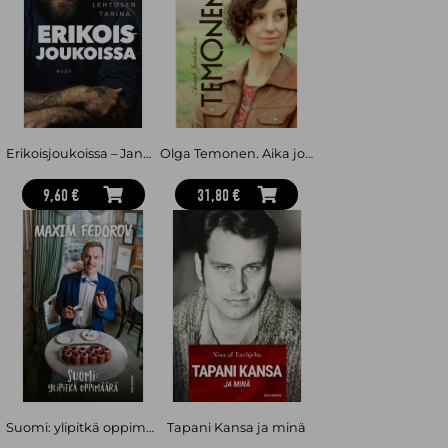
pääkouluttajana. Nykyisin hän on ammatiltaan pelastaja ja
yrittäjä.
Kati Pukki on vapaa kirjoittaja, toimittaja ja kirjailija. Hän kirjoittaa
työkseen muun muassa podcast-käsikirjoituksia sekä sisältöjä
yrityksille ja medioille. Hänen edellinen kirjansa
Vankina
Thaimaassa
oli vuoden 2024 kuunnelluin äänikirja ja myydyin
tietokirja.
Erikoisjoukoissa – Janne Lehtosen tarina
Olga Temonen. Aika jonka sain
9,60 €
31,80 €
Suomi: ylipitkä oppimäärä
Tapani Kansa ja minä