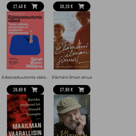
27,40 €
30,20 €
Edesvastuutonta väkeä : Tarina vallasta, ahneudesta ja idealismin hylkäämisestä
Elämäni ilman sinua
28,80 €
27,80 €