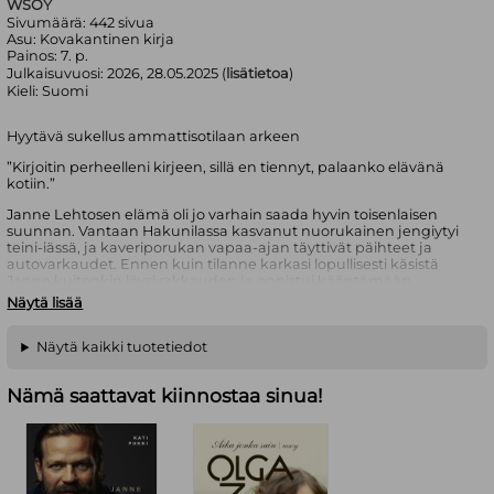
WSOY
Sivumäärä:
442
sivua
Asu:
Kovakantinen kirja
Painos:
7. p.
Julkaisuvuosi:
2026, 28.05.2025 (
lisätietoa
)
Kieli:
Suomi
Hyytävä sukellus ammattisotilaan arkeen
”Kirjoitin perheelleni kirjeen, sillä en tiennyt, palaanko elävänä
kotiin.”
Janne Lehtosen elämä oli jo varhain saada hyvin toisenlaisen
suunnan. Vantaan Hakunilassa kasvanut nuorukainen jengiytyi
teini-iässä, ja kaveriporukan vapaa-ajan täyttivät päihteet ja
autovarkaudet. Ennen kuin tilanne karkasi lopullisesti käsistä
Janne kuitenkin löysi rakkauden ja onnistui kääntämään
elämänsä suunnan. Puolustusvoimissa hän lunasti
Näytä lisää
periksiantamattomuutensa ansiosta nopeasti paikkansa ja
päätyi sukeltajakoulun kautta Erikoistoimintaosastoon. Ura
ammattisotilaana vei hänet muun muassa merirosvojahtiin
Näytä kaikki tuotetiedot
Somaliaan, terroristien ja tienvarsipommien keskelle
Afganistaniin sekä liikkuvan heroiinijalostamon ja merenpohjaan
Nämä saattavat kiinnostaa sinua!
vajonneen aarteen jäljille. Myöhemmin urallaan Janne hautasi
käsittelemättömät tunteensa valtavan työtaakan alle, ja sen
puristuksissa jopa kovaksi keitetty ammattisotilas putosi
polvilleen.
Janne Lehtonen tunnetaan entisenä merivoimien
erikoisjoukkojen sotilaana ja
Erikoisjoukot
-televisiosarjan